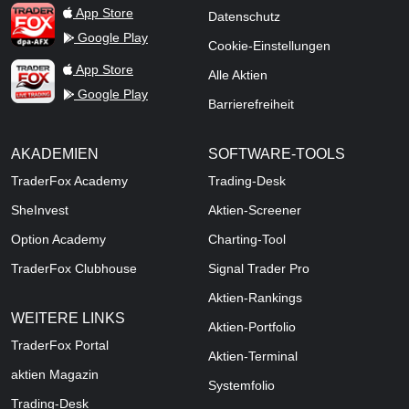
TraderFox dpa-AFX ProFeed
App Store
Datenschutz
Google Play
Cookie-Einstellungen
TraderFox Live Trading
App Store
Alle Aktien
Google Play
Barrierefreiheit
AKADEMIEN
SOFTWARE-TOOLS
TraderFox Academy
Trading-Desk
SheInvest
Aktien-Screener
Option Academy
Charting-Tool
TraderFox Clubhouse
Signal Trader Pro
Aktien-Rankings
WEITERE LINKS
Aktien-Portfolio
TraderFox Portal
Aktien-Terminal
aktien Magazin
Systemfolio
Trading-Desk