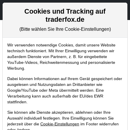
Aktien- und Artikelsuche
Seite
Cookies und Tracking auf
traderfox.de
(Bitte wählen Sie Ihre Cookie-Einstellungen)
Chartanalysen
Home
Blog
Chartanalysen
Wir verwenden notwendige Cookies, damit unsere Website
technisch funktioniert. Mit Ihrer Einwilligung verwenden wir
außerdem Dienste von Partnern, z. B. für eingebettete
Chartanalyse Geely: spannendster
YouTube-Videos, Reichweitenmessung und personalisierte
chinesischer Automobiltitel?
Werbung.
22.01.2021 um 07:26 Uhr
|
P. Uhlschmied
Dabei können Informationen auf Ihrem Gerät gespeichert oder
ausgelesen und Nutzungsdaten an Drittanbieter wie
Google/YouTube oder Meta übermittelt werden. Eine
Verarbeitung kann auch außerhalb der EU/des EWR
stattfinden.
Sie können alle Dienste akzeptieren, ablehnen oder Ihre
Auswahl individuell festlegen. Ihre Einwilligung können Sie
jederzeit über die
Cookie-Einstellungen
im Footer widerrufen
oder ändern.