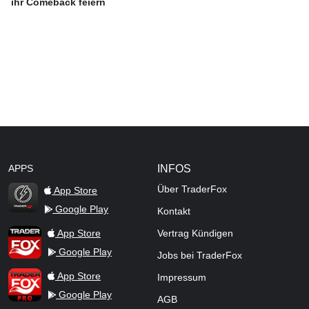
ihr Comeback feiern
APPS
INFOS
Über TraderFox
App Store
Google Play
Kontakt
TraderFox Flash
TraderFox App
App Store
Vertrag Kündigen
Google Play
Jobs bei TraderFox
TraderFox Pro
App Store
Impressum
Google Play
AGB