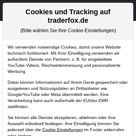
Aktien- und Artikelsuche
Seite
Cookies und Tracking auf
traderfox.de
(Bitte wählen Sie Ihre Cookie-Einstellungen)
Chartanalysen
Home
Blog
Chartanalysen
Wir verwenden notwendige Cookies, damit unsere Website
technisch funktioniert. Mit Ihrer Einwilligung verwenden wir
außerdem Dienste von Partnern, z. B. für eingebettete
Chartanalyse Gold: ich bereite
YouTube-Videos, Reichweitenmessung und personalisierte
einen langfristigen Einstieg vor!
Werbung.
31.03.2021 um 06:45 Uhr
|
P. Uhlschmied
Dabei können Informationen auf Ihrem Gerät gespeichert oder
ausgelesen und Nutzungsdaten an Drittanbieter wie
Google/YouTube oder Meta übermittelt werden. Eine
Verarbeitung kann auch außerhalb der EU/des EWR
stattfinden.
Sie können alle Dienste akzeptieren, ablehnen oder Ihre
Auswahl individuell festlegen. Ihre Einwilligung können Sie
jederzeit über die
Cookie-Einstellungen
im Footer widerrufen
oder ändern.