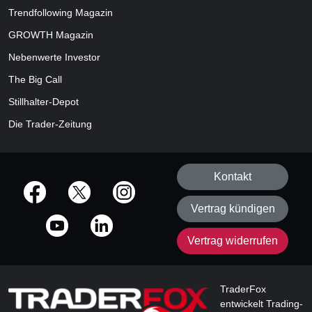
Trendfollowing Magazin
GROWTH
Magazin
Nebenwerte Investor
The Big Call
Stillhalter-Depot
Die Trader-Zeitung
Kontakt
offizielle Social Media-Accounts
Vertrag kündigen
Vertrag widerrufen
TraderFox
entwickelt Trading-