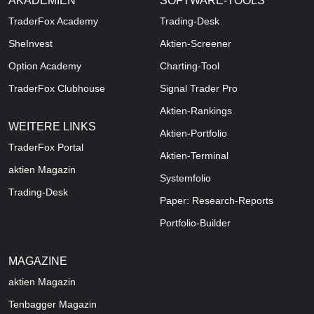
AKADEMIEN
SOFTWARE-TOOLS
TraderFox Academy
Trading-Desk
SheInvest
Aktien-Screener
Option Academy
Charting-Tool
TraderFox Clubhouse
Signal Trader Pro
Aktien-Rankings
WEITERE LINKS
Aktien-Portfolio
TraderFox Portal
Aktien-Terminal
aktien Magazin
Systemfolio
Trading-Desk
Paper: Research-Reports
Portfolio-Builder
MAGAZINE
aktien
Magazin
Tenbagger Magazin