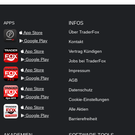
APPS
INFOS
Über TraderFox
App Store
Google Play
Kontakt
TraderFox Flash
TraderFox App
App Store
Vertrag Kündigen
Google Play
Jobs bei TraderFox
TraderFox Pro
App Store
Impressum
Google Play
AGB
TraderFox dpa-AFX ProFeed
App Store
Datenschutz
Google Play
Cookie-Einstellungen
TraderFox Live Trading
App Store
Alle Aktien
Google Play
Barrierefreiheit