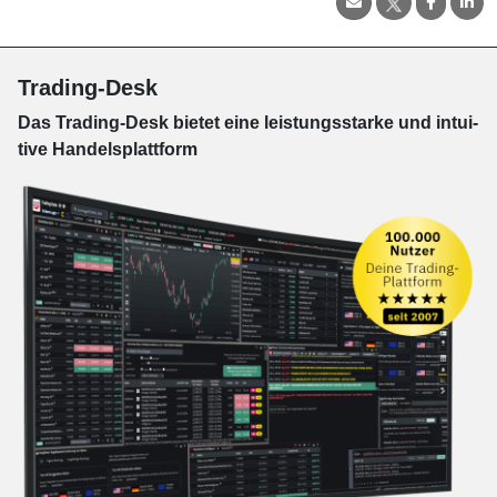
Trading-Desk
Das Trading-
Desk bie­tet eine leis­tungs­star­ke und in­tui­
tive Han­dels­platt­form