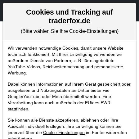
Aktien- und Artikelsuche
Seite
Cookies und Tracking auf
traderfox.de
(Bitte wählen Sie Ihre Cookie-Einstellungen)
Chartanalysen
Home
Blog
Chartanalysen
Wir verwenden notwendige Cookies, damit unsere Website
technisch funktioniert. Mit Ihrer Einwilligung verwenden wir
außerdem Dienste von Partnern, z. B. für eingebettete
Chartanalyse IBM: Gelingt jetzt der
YouTube-Videos, Reichweitenmessung und personalisierte
Big-Picture Breakout? Werden die
Werbung.
Quartals-Zahlen sowie die
Dabei können Informationen auf Ihrem Gerät gespeichert oder
Kooperation mit Maersk beflügeln?
ausgelesen und Nutzungsdaten an Drittanbieter wie
Google/YouTube oder Meta übermittelt werden. Eine
18.01.2018 um 09:33 Uhr
|
P. Uhlschmied
Verarbeitung kann auch außerhalb der EU/des EWR
stattfinden.
Sie können alle Dienste akzeptieren, ablehnen oder Ihre
Auswahl individuell festlegen. Ihre Einwilligung können Sie
jederzeit über die
Cookie-Einstellungen
im Footer widerrufen
oder ändern.