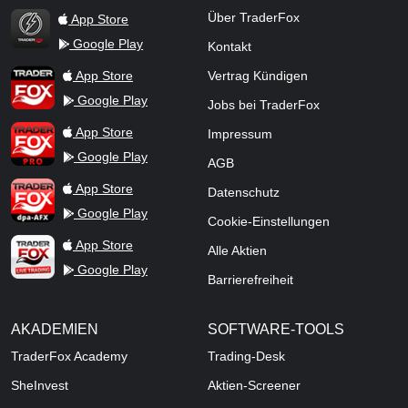
Über TraderFox
App Store
Google Play
Kontakt
TraderFox Flash
TraderFox App
App Store
Vertrag Kündigen
Google Play
Jobs bei TraderFox
TraderFox Pro
App Store
Impressum
Google Play
AGB
TraderFox dpa-AFX ProFeed
App Store
Datenschutz
Google Play
Cookie-Einstellungen
TraderFox Live Trading
App Store
Alle Aktien
Google Play
Barrierefreiheit
AKADEMIEN
SOFTWARE-TOOLS
TraderFox Academy
Trading-Desk
SheInvest
Aktien-Screener