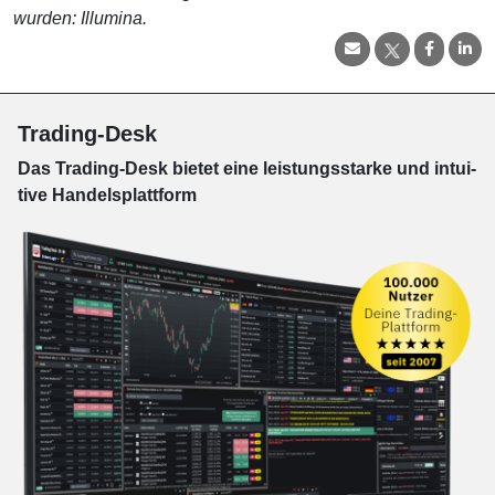
wurden: Illumina.
Trading-Desk
Das Trading-
Desk bie­tet eine leis­tungs­star­ke und in­tui­
tive Han­dels­platt­form