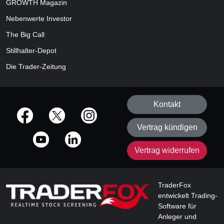
GROWTH
Magazin
Nebenwerte Investor
The Big Call
Stillhalter-Depot
Die Trader-Zeitung
Kontakt
offizielle Social Media-Accounts
Vertrag kündigen
Vertrag widerrufen
TraderFox
entwickelt Trading-
Software für
Anleger und