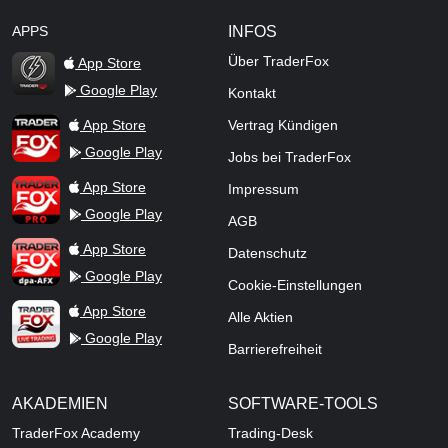
APPS
INFOS
Über TraderFox
App Store
Google Play
Kontakt
TraderFox Flash
TraderFox App
App Store
Vertrag Kündigen
Google Play
Jobs bei TraderFox
TraderFox Pro
App Store
Impressum
Google Play
AGB
TraderFox dpa-AFX ProFeed
App Store
Datenschutz
Google Play
Cookie-Einstellungen
TraderFox Live Trading
App Store
Alle Aktien
Google Play
Barrierefreiheit
AKADEMIEN
SOFTWARE-TOOLS
TraderFox Academy
Trading-Desk