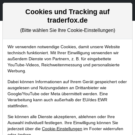
Aktien- und Artikelsuche
Seite
Cookies und Tracking auf
traderfox.de
(Bitte wählen Sie Ihre Cookie-Einstellungen)
Chartanalysen
Home
Blog
Chartanalysen
Wir verwenden notwendige Cookies, damit unsere Website
technisch funktioniert. Mit Ihrer Einwilligung verwenden wir
außerdem Dienste von Partnern, z. B. für eingebettete
Chartanalyse Illumina: bietet sich
YouTube-Videos, Reichweitenmessung und personalisierte
hier ein antizyklischer Long-
Werbung.
Einstieg an?
Dabei können Informationen auf Ihrem Gerät gespeichert oder
ausgelesen und Nutzungsdaten an Drittanbieter wie
06.09.2020 um 11:30 Uhr
|
P. Uhlschmied
Google/YouTube oder Meta übermittelt werden. Eine
Verarbeitung kann auch außerhalb der EU/des EWR
stattfinden.
Sie können alle Dienste akzeptieren, ablehnen oder Ihre
Auswahl individuell festlegen. Ihre Einwilligung können Sie
jederzeit über die
Cookie-Einstellungen
im Footer widerrufen
oder ändern.