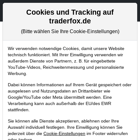
Aktien- und Artikelsuche
Seite
Cookies und Tracking auf
traderfox.de
(Bitte wählen Sie Ihre Cookie-Einstellungen)
Chartanalysen
Home
Blog
Chartanalysen
Wir verwenden notwendige Cookies, damit unsere Website
technisch funktioniert. Mit Ihrer Einwilligung verwenden wir
außerdem Dienste von Partnern, z. B. für eingebettete
Chartanalyse Intel: Ist der
YouTube-Videos, Reichweitenmessung und personalisierte
Turnaround bereits eingeleitet?
Werbung.
30.04.2023 um 13:02 Uhr
|
P. Uhlschmied
Dabei können Informationen auf Ihrem Gerät gespeichert oder
ausgelesen und Nutzungsdaten an Drittanbieter wie
Google/YouTube oder Meta übermittelt werden. Eine
Verarbeitung kann auch außerhalb der EU/des EWR
stattfinden.
Sie können alle Dienste akzeptieren, ablehnen oder Ihre
Auswahl individuell festlegen. Ihre Einwilligung können Sie
jederzeit über die
Cookie-Einstellungen
im Footer widerrufen
oder ändern.