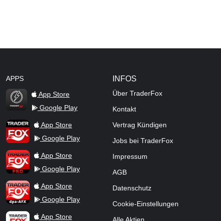
APPS
INFOS
Über TraderFox
App Store
Google Play
Kontakt
TraderFox Flash
TraderFox App
App Store
Vertrag Kündigen
Google Play
Jobs bei TraderFox
TraderFox Pro
App Store
Impressum
Google Play
AGB
TraderFox dpa-AFX ProFeed
App Store
Datenschutz
Google Play
Cookie-Einstellungen
TraderFox Live Trading
App Store
Alle Aktien