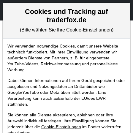
Aktien- und Artikelsuche
Seite
Cookies und Tracking auf
traderfox.de
(Bitte wählen Sie Ihre Cookie-Einstellungen)
Chartanalysen
Home
Blog
Chartanalysen
Wir verwenden notwendige Cookies, damit unsere Website
technisch funktioniert. Mit Ihrer Einwilligung verwenden wir
außerdem Dienste von Partnern, z. B. für eingebettete
Chartanalyse Intel: Pullback-
YouTube-Videos, Reichweitenmessung und personalisierte
Gelegenheit im übergeordneten
Werbung.
Chartbild?
Dabei können Informationen auf Ihrem Gerät gespeichert oder
ausgelesen und Nutzungsdaten an Drittanbieter wie
11.10.2018 um 19:42 Uhr
|
P. Uhlschmied
Google/YouTube oder Meta übermittelt werden. Eine
Verarbeitung kann auch außerhalb der EU/des EWR
stattfinden.
Sie können alle Dienste akzeptieren, ablehnen oder Ihre
Auswahl individuell festlegen. Ihre Einwilligung können Sie
jederzeit über die
Cookie-Einstellungen
im Footer widerrufen
oder ändern.