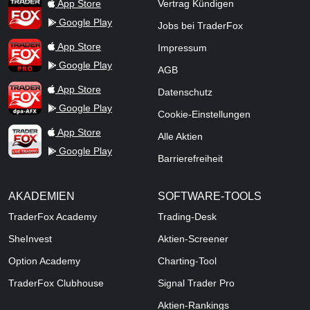
TraderFox App
App Store
Vertrag Kündigen
Google Play
Jobs bei TraderFox
TraderFox Pro
App Store
Impressum
Google Play
AGB
TraderFox dpa-AFX ProFeed
App Store
Datenschutz
Google Play
Cookie-Einstellungen
TraderFox Live Trading
App Store
Alle Aktien
Google Play
Barrierefreiheit
AKADEMIEN
SOFTWARE-TOOLS
TraderFox Academy
Trading-Desk
SheInvest
Aktien-Screener
Option Academy
Charting-Tool
TraderFox Clubhouse
Signal Trader Pro
Aktien-Rankings