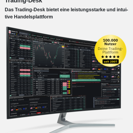
Trading-Desk
Das Trading-
Desk bie­tet eine leis­tungs­star­ke und in­tui­
tive Han­dels­platt­form