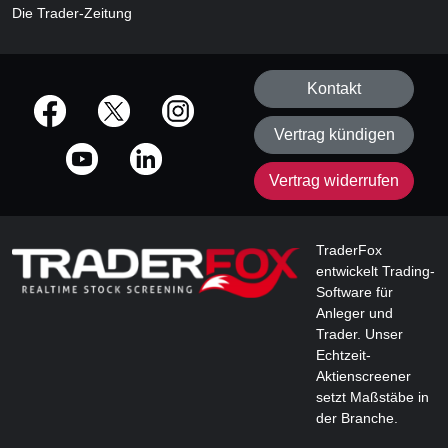
Die Trader-Zeitung
Kontakt
offizielle Social Media-Accounts
Vertrag kündigen
Vertrag widerrufen
TraderFox
entwickelt Trading-
Software für
Anleger und
Trader. Unser
Echtzeit-
Aktienscreener
setzt Maßstäbe in
der Branche.