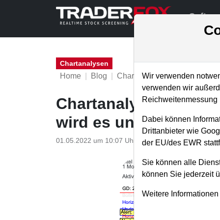
Softwa
Co
Chartanalysen
Home
Blog
Chartanalysen
Wir verwenden notwend
verwenden wir außerde
Chartanalyse Intel: w
Reichweitenmessung u
wird es ungemütlich!
Dabei können Informat
Drittanbieter wie Goo
01.05.2022 um 10:07 Uhr
|
P. Uhlschmied
der EU/des EWR stattf
Sie können alle Dienst
können Sie jederzeit 
Weitere Informationen