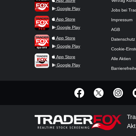
App Store
Vertrag Kün
Google Play
Jobs bei Tr
TraderFox Pro
App Store
Impressum
Google Play
AGB
TraderFox dpa-AFX ProFeed
App Store
Datenschutz
Google Play
Cookie-Einst
TraderFox Live Trading
App Store
Alle Aktien
Google Play
Barrierefreih
offizielle Social Media-Accounts
Tra
Akt