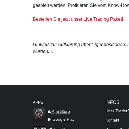
gespielt werden. Profitieren Sie vom Know-How
Bestellen Sie jetzt unser Live Trading Paket!
Hinweis zur Aufklärung über Eigenpositionen: De
wurden: -.
APPS
INFOS
Über Trader
App Store
Google Play
Kontakt
TraderFox Flash
TraderFox App