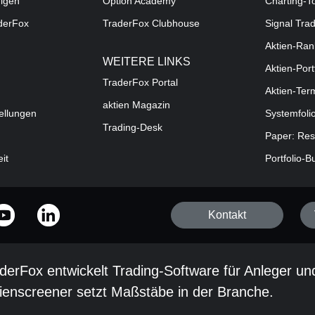
digen
Option Academy
Charting-T
aderFox
TraderFox Clubhouse
Signal Tra
Aktien-Ran
WEITERE LINKS
Aktien-Port
TraderFox Portal
Aktien-Ter
aktien Magazin
ellungen
Systemfoli
Trading-Desk
Paper: Res
eit
Portfolio-B
Kontakt
derFox entwickelt Trading-Software für Anleger un
ienscreener setzt Maßstäbe in der Branche.