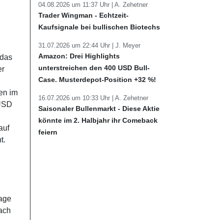
04.08.2026 um 11:37 Uhr |
A. Zehetner
Trader Wingman - Echtzeit-
Kaufsignale bei bullischen Biotechs
31.07.2026 um 22:44 Uhr |
J. Meyer
Amazon: Drei Highlights
 das
unterstreichen den 400 USD Bull-
er
Case. Musterdepot-Position +32 %!
gen im
16.07.2026 um 10:33 Uhr |
A. Zehetner
 USD
Saisonaler Bullenmarkt - Diese Aktie
könnte im 2. Halbjahr ihr Comeback
auf
feiern
t.
rage
nach