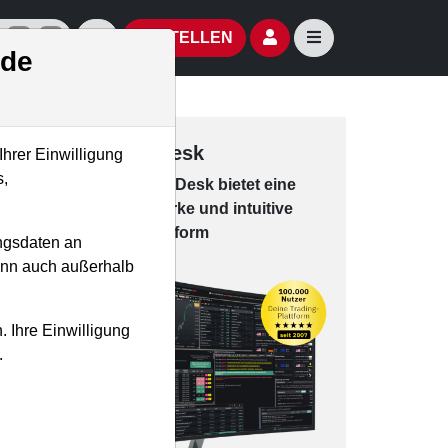
izielle Social Media-Accounts
Aktien- und Artikelsuche öffnen
Seitennavigation öf
BESTELLEN
.de
Trading-Desk
Ihrer Einwilligung
s,
Das Trading-
Desk bie­tet eine
leis­tungs­star­ke und in­tui­tive
Han­dels­platt­form
ngsdaten an
kann auch außerhalb
. Ihre Einwilligung
.