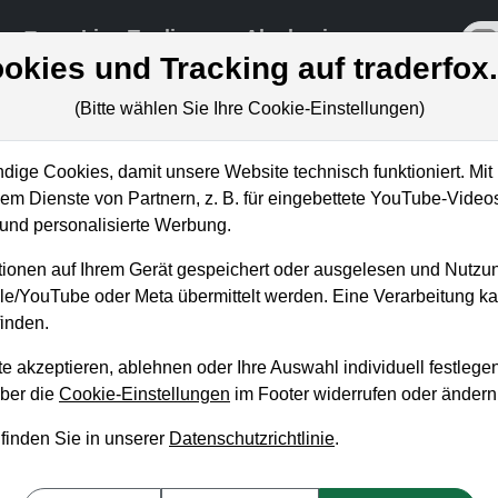
re
Live-Trading
Akademie
off
okies und Tracking auf traderfox
(Bitte wählen Sie Ihre Cookie-Einstellungen)
ige Cookies, damit unsere Website technisch funktioniert. Mit 
m Dienste von Partnern, z. B. für eingebettete YouTube-Video
enn diese Unterstützung fällt,
nd personalisierte Werbung.
ionen auf Ihrem Gerät gespeichert oder ausgelesen und Nutzu
gle/YouTube oder Meta übermittelt werden. Eine Verarbeitung 
inden.
e akzeptieren, ablehnen oder Ihre Auswahl individuell festlegen
über die
Cookie-Einstellungen
im Footer widerrufen oder ändern
 finden Sie in unserer
Datenschutzrichtlinie
.