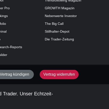
ool
Trendfollowing Magazin
der Pro
GROWTH
Magazin
kings
Nebenwerte Investor
folio
The Big Call
minal
Stillhalter-Depot
o
Die Trader-Zeitung
earch-Reports
uilder
Vertrag kündigen
Vertrag widerrufen
d Trader. Unser Echtzeit-