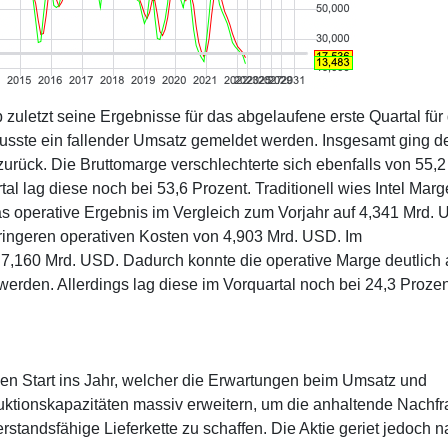
zuletzt seine Ergebnisse für das abgelaufene erste Quartal für
usste ein fallender Umsatz gemeldet werden. Insgesamt ging d
rück. Die Bruttomarge verschlechterte sich ebenfalls von 55,2
tal lag diese noch bei 53,6 Prozent. Traditionell wies Intel Mar
das operative Ergebnis im Vergleich zum Vorjahr auf 4,341 Mrd.
geringeren operativen Kosten von 4,903 Mrd. USD. Im
f 7,160 Mrd. USD. Dadurch konnte die operative Marge deutlich 
 werden. Allerdings lag diese im Vorquartal noch bei 24,3 Prozen
en Start ins Jahr, welcher die Erwartungen beim Umsatz und
roduktionskapazitäten massiv erweitern, um die anhaltende Nachf
standsfähige Lieferkette zu schaffen. Die Aktie geriet jedoch 