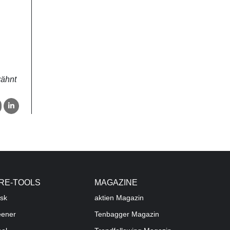
wähnt
RE-TOOLS
MAGAZINE
sk
aktien
Magazin
eener
Tenbagger Magazin