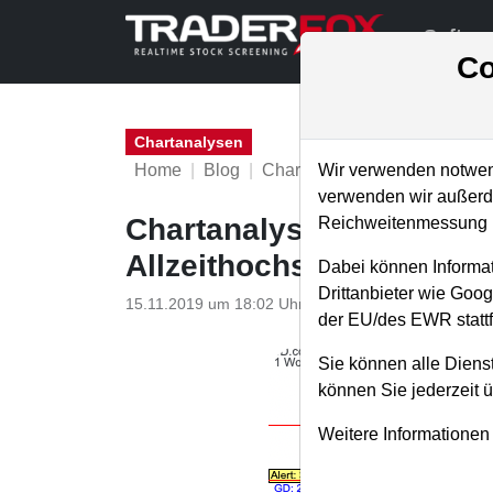
Softwa
Co
Chartanalysen
Home
Blog
Chartanalysen
Wir verwenden notwend
verwenden wir außerde
Chartanalyse JD.com: ch
Reichweitenmessung u
Allzeithochs – 70% Poten
Dabei können Informat
Drittanbieter wie Goo
15.11.2019 um 18:02 Uhr
|
P. Uhlschmied
der EU/des EWR stattf
Sie können alle Dienst
können Sie jederzeit 
Weitere Informationen