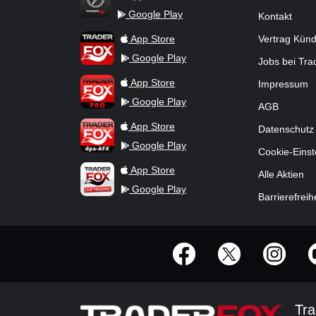
Google Play
Kontakt
TraderFox Flash
TraderFox App
App Store
Vertrag Kün
Google Play
Jobs bei Tr
TraderFox Pro
App Store
Impressum
Google Play
AGB
TraderFox dpa-AFX ProFeed
App Store
Datenschutz
Google Play
Cookie-Einst
TraderFox Live Trading
App Store
Alle Aktien
Google Play
Barrierefreih
offizielle Social Media-Accounts
Tra