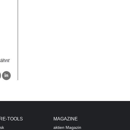
wähnt
RE-TOOLS
MAGAZINE
sk
aktien
Magazin