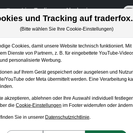
re
Live-Trading
Akademie
off
okies und Tracking auf traderfox
(Bitte wählen Sie Ihre Cookie-Einstellungen)
ige Cookies, damit unsere Website technisch funktioniert. Mit 
m Dienste von Partnern, z. B. für eingebettete YouTube-Video
inesisches Amazon bereit für ne
nd personalisierte Werbung.
zial!
ionen auf Ihrem Gerät gespeichert oder ausgelesen und Nutzu
gle/YouTube oder Meta übermittelt werden. Eine Verarbeitung 
inden.
e akzeptieren, ablehnen oder Ihre Auswahl individuell festlegen
über die
Cookie-Einstellungen
im Footer widerrufen oder ändern
 finden Sie in unserer
Datenschutzrichtlinie
.