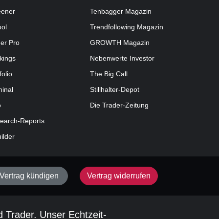
eener
Tenbagger Magazin
ool
Trendfollowing Magazin
der Pro
GROWTH
Magazin
kings
Nebenwerte Investor
folio
The Big Call
minal
Stillhalter-Depot
o
Die Trader-Zeitung
earch-Reports
uilder
Vertrag kündigen
Vertrag widerrufen
d Trader. Unser Echtzeit-