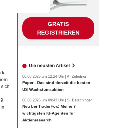
GRATIS
REGISTRIEREN
Die neusten Artikel
uck
06.08.2026 um 12:24 Uhr |
A. Zehetner
hern
Paper - Das sind derzeit die besten
 sich
US-Wachstumsaktien
,9
06.08.2026 um 09:43 Uhr |
S. Betschinger
Neu bei TraderFox: Meine 7
hin
wichtigsten KI-Agenten für
Aktienresearch