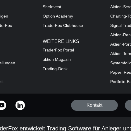
SheInvest
Aktien-Scr
digen
Option Academy
Charting-T
aderFox
TraderFox Clubhouse
Signal Tra
Aktien-Ran
WEITERE LINKS
Aktien-Port
TraderFox Portal
Aktien-Ter
aktien Magazin
ellungen
Systemfoli
Trading-Desk
Paper: Res
eit
Portfolio-B
Kontakt
derFox entwickelt Trading-Software für Anleger un