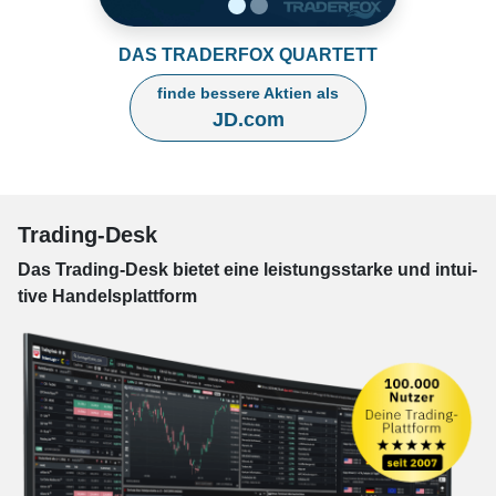
DAS TRADERFOX QUARTETT
finde bessere Aktien als
JD.com
Trading-Desk
Das Trading-
Desk bie­tet eine leis­tungs­star­ke und in­tui­
tive Han­dels­platt­form