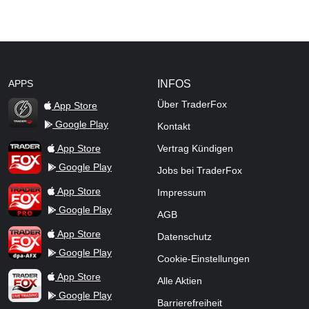
APPS
INFOS
Über TraderFox
App Store
Google Play
Kontakt
TraderFox Flash
TraderFox App
App Store
Vertrag Kündigen
Google Play
Jobs bei TraderFox
TraderFox Pro
App Store
Impressum
Google Play
AGB
TraderFox dpa-AFX ProFeed
App Store
Datenschutz
Google Play
Cookie-Einstellungen
TraderFox Live Trading
App Store
Alle Aktien
Google Play
Barrierefreiheit