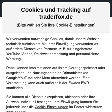
Aktien- und Artikelsuche
Seite
Cookies und Tracking auf
traderfox.de
(Bitte wählen Sie Ihre Cookie-Einstellungen)
Chartanalysen
Home
Blog
Chartanalysen
Wir verwenden notwendige Cookies, damit unsere Website
technisch funktioniert. Mit Ihrer Einwilligung verwenden wir
außerdem Dienste von Partnern, z. B. für eingebettete
Chartanalyse JD.com: Turnaround
YouTube-Videos, Reichweitenmessung und personalisierte
und Aufbruch zu neuen
Werbung.
Allzeithochs nahe?
Dabei können Informationen auf Ihrem Gerät gespeichert oder
ausgelesen und Nutzungsdaten an Drittanbieter wie
13.01.2022 um 07:53 Uhr
|
P. Uhlschmied
Google/YouTube oder Meta übermittelt werden. Eine
Verarbeitung kann auch außerhalb der EU/des EWR
stattfinden.
Sie können alle Dienste akzeptieren, ablehnen oder Ihre
Auswahl individuell festlegen. Ihre Einwilligung können Sie
jederzeit über die
Cookie-Einstellungen
im Footer widerrufen
oder ändern.