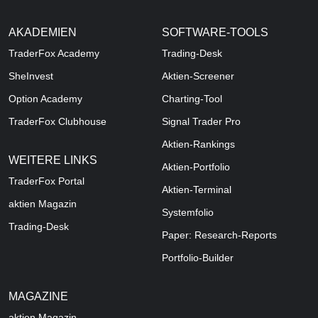
AKADEMIEN
SOFTWARE-TOOLS
TraderFox Academy
Trading-Desk
SheInvest
Aktien-Screener
Option Academy
Charting-Tool
TraderFox Clubhouse
Signal Trader Pro
Aktien-Rankings
WEITERE LINKS
Aktien-Portfolio
TraderFox Portal
Aktien-Terminal
aktien Magazin
Systemfolio
Trading-Desk
Paper: Research-Reports
Portfolio-Builder
MAGAZINE
aktien
Magazin