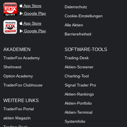
TraderFox dpa-AFX ProFeed
App Store
Datenschutz
Google Play
Cookie-Einstellungen
TraderFox Live Trading
App Store
Alle Aktien
Google Play
Barrierefreiheit
AKADEMIEN
SOFTWARE-TOOLS
TraderFox Academy
Trading-Desk
SheInvest
Aktien-Screener
Option Academy
Charting-Tool
TraderFox Clubhouse
Signal Trader Pro
Aktien-Rankings
WEITERE LINKS
Aktien-Portfolio
TraderFox Portal
Aktien-Terminal
aktien Magazin
Systemfolio