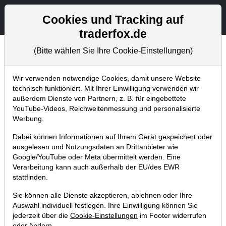
Aktien- und Artikelsuche
Seite
Cookies und Tracking auf
traderfox.de
(Bitte wählen Sie Ihre Cookie-Einstellungen)
Chartanalysen
Home
Blog
Chartanalysen
Wir verwenden notwendige Cookies, damit unsere Website
technisch funktioniert. Mit Ihrer Einwilligung verwenden wir
außerdem Dienste von Partnern, z. B. für eingebettete
Chartanalyse JinkoSolar: bringen
YouTube-Videos, Reichweitenmessung und personalisierte
die Quartalszahlen den
Werbung.
nachhaltigen Turnaround?
Dabei können Informationen auf Ihrem Gerät gespeichert oder
ausgelesen und Nutzungsdaten an Drittanbieter wie
30.06.2021 um 09:41 Uhr
|
P. Uhlschmied
Google/YouTube oder Meta übermittelt werden. Eine
Verarbeitung kann auch außerhalb der EU/des EWR
stattfinden.
Sie können alle Dienste akzeptieren, ablehnen oder Ihre
Auswahl individuell festlegen. Ihre Einwilligung können Sie
jederzeit über die
Cookie-Einstellungen
im Footer widerrufen
oder ändern.