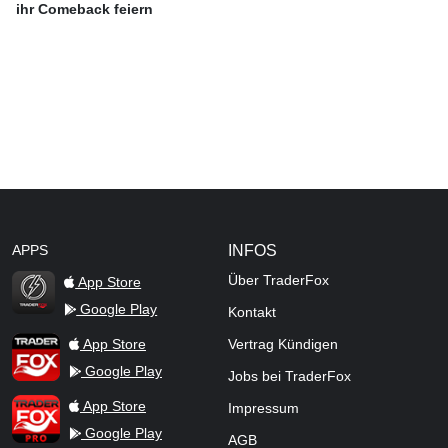
ihr Comeback feiern
APPS
INFOS
Über TraderFox
App Store
Google Play
Kontakt
TraderFox Flash
TraderFox App
App Store
Vertrag Kündigen
Google Play
Jobs bei TraderFox
TraderFox Pro
App Store
Impressum
Google Play
AGB