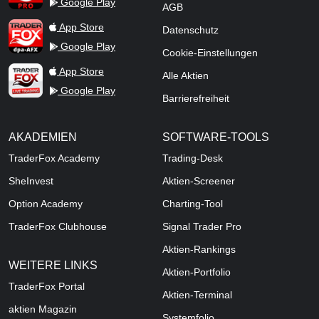
Google Play
AGB
TraderFox dpa-AFX ProFeed
App Store
Datenschutz
Google Play
Cookie-Einstellungen
TraderFox Live Trading
App Store
Alle Aktien
Google Play
Barrierefreiheit
AKADEMIEN
SOFTWARE-TOOLS
TraderFox Academy
Trading-Desk
SheInvest
Aktien-Screener
Option Academy
Charting-Tool
TraderFox Clubhouse
Signal Trader Pro
Aktien-Rankings
WEITERE LINKS
Aktien-Portfolio
TraderFox Portal
Aktien-Terminal
aktien Magazin
Systemfolio