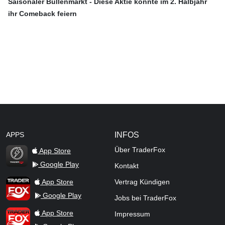
Saisonaler Bullenmarkt - Diese Aktie könnte im 2. Halbjahr
ihr Comeback feiern
APPS
INFOS
Über TraderFox
App Store
Google Play
Kontakt
TraderFox Flash
TraderFox App
App Store
Vertrag Kündigen
Google Play
Jobs bei TraderFox
TraderFox Pro
App Store
Impressum