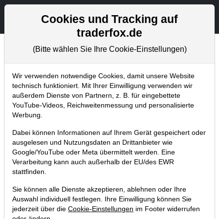
Aktien- und Artikelsuche
Seite
Cookies und Tracking auf
traderfox.de
(Bitte wählen Sie Ihre Cookie-Einstellungen)
Chartanalysen
Home
Blog
Chartanalysen
Wir verwenden notwendige Cookies, damit unsere Website
technisch funktioniert. Mit Ihrer Einwilligung verwenden wir
außerdem Dienste von Partnern, z. B. für eingebettete
Chartanalyse JinkoSolar: deshalb
YouTube-Videos, Reichweitenmessung und personalisierte
bin ich jetzt eingestiegen!
Werbung.
02.11.2020 um 19:37 Uhr
|
P. Uhlschmied
Dabei können Informationen auf Ihrem Gerät gespeichert oder
ausgelesen und Nutzungsdaten an Drittanbieter wie
Google/YouTube oder Meta übermittelt werden. Eine
Verarbeitung kann auch außerhalb der EU/des EWR
stattfinden.
Sie können alle Dienste akzeptieren, ablehnen oder Ihre
Auswahl individuell festlegen. Ihre Einwilligung können Sie
jederzeit über die
Cookie-Einstellungen
im Footer widerrufen
oder ändern.