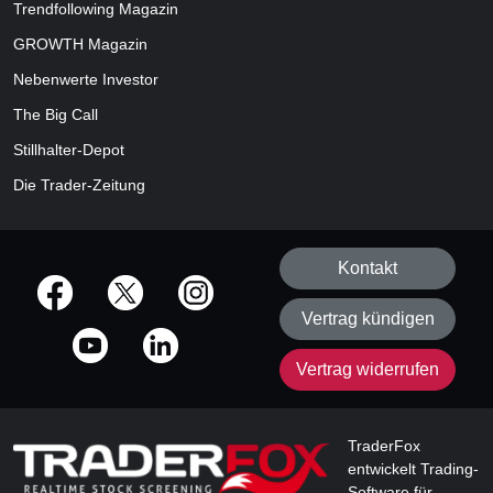
Trendfollowing Magazin
GROWTH
Magazin
Nebenwerte Investor
The Big Call
Stillhalter-Depot
Die Trader-Zeitung
Kontakt
offizielle Social Media-Accounts
Vertrag kündigen
Vertrag widerrufen
TraderFox
entwickelt Trading-
Software für