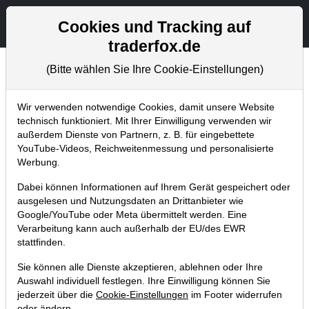
Aktien- und Artikelsuche
Seite
Cookies und Tracking auf
traderfox.de
(Bitte wählen Sie Ihre Cookie-Einstellungen)
Chartanalysen
Home
Blog
Chartanalysen
Wir verwenden notwendige Cookies, damit unsere Website
technisch funktioniert. Mit Ihrer Einwilligung verwenden wir
außerdem Dienste von Partnern, z. B. für eingebettete
Chartanalyse Lufthansa:
YouTube-Videos, Reichweitenmessung und personalisierte
gefährliche „Alles oder Nichts“-
Werbung.
Situation
Dabei können Informationen auf Ihrem Gerät gespeichert oder
ausgelesen und Nutzungsdaten an Drittanbieter wie
29.06.2020 um 22:35 Uhr
|
P. Uhlschmied
Google/YouTube oder Meta übermittelt werden. Eine
Verarbeitung kann auch außerhalb der EU/des EWR
stattfinden.
Sie können alle Dienste akzeptieren, ablehnen oder Ihre
Auswahl individuell festlegen. Ihre Einwilligung können Sie
jederzeit über die
Cookie-Einstellungen
im Footer widerrufen
oder ändern.