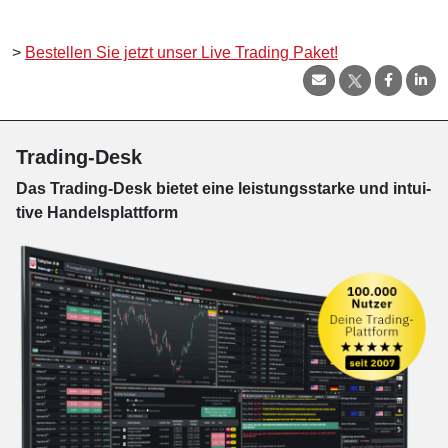
>
Bestellen Sie jetzt unser Live Trading Paket!
Trading-Desk
Das Trading-
Desk bie­tet eine leis­tungs­star­ke und in­tui­
tive Han­dels­platt­form