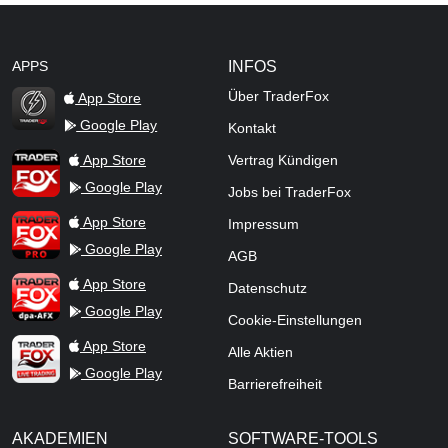
APPS
INFOS
Über TraderFox
App Store
Google Play
Kontakt
TraderFox Flash
TraderFox App
App Store
Vertrag Kündigen
Google Play
Jobs bei TraderFox
TraderFox Pro
App Store
Impressum
Google Play
AGB
TraderFox dpa-AFX ProFeed
App Store
Datenschutz
Google Play
Cookie-Einstellungen
TraderFox Live Trading
App Store
Alle Aktien
Google Play
Barrierefreiheit
AKADEMIEN
SOFTWARE-TOOLS