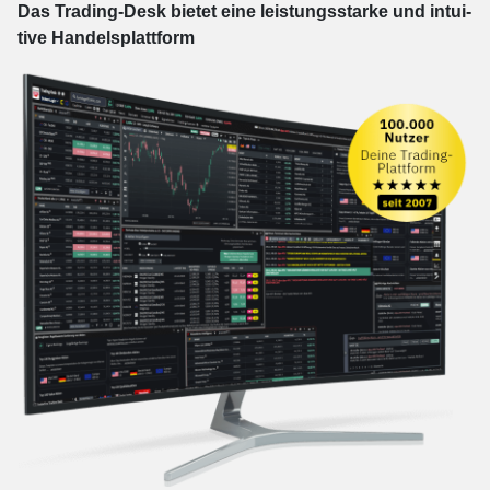
Das Trading-
Desk bie­tet eine leis­tungs­star­ke und in­tui­
tive Han­dels­platt­form