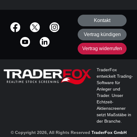
Kontakt
offizielle Social Media-Accounts
Vertrag kündigen
Vertrag widerrufen
TraderFox
entwickelt Trading-
Software für
Anleger und
Trader. Unser
Echtzeit-
Aktienscreener
setzt Maßstäbe in
der Branche.
© Copyright 2026, All Rights Reserved
TraderFox GmbH