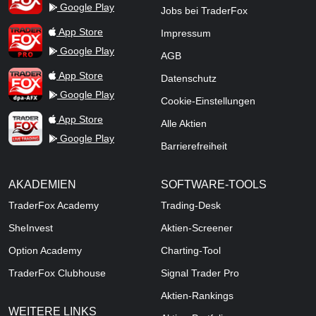
Google Play
Jobs bei TraderFox
TraderFox Pro
App Store
Impressum
Google Play
AGB
TraderFox dpa-AFX ProFeed
App Store
Datenschutz
Google Play
Cookie-Einstellungen
TraderFox Live Trading
App Store
Alle Aktien
Google Play
Barrierefreiheit
AKADEMIEN
SOFTWARE-TOOLS
TraderFox Academy
Trading-Desk
SheInvest
Aktien-Screener
Option Academy
Charting-Tool
TraderFox Clubhouse
Signal Trader Pro
Aktien-Rankings
WEITERE LINKS