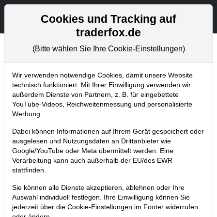
Aktien- und Artikelsuche
Seite
Cookies und Tracking auf
traderfox.de
(Bitte wählen Sie Ihre Cookie-Einstellungen)
Chartanalysen
Home
Blog
Chartanalysen
Wir verwenden notwendige Cookies, damit unsere Website
technisch funktioniert. Mit Ihrer Einwilligung verwenden wir
außerdem Dienste von Partnern, z. B. für eingebettete
Chartanalyse Lufthansa: Vom
YouTube-Videos, Reichweitenmessung und personalisierte
Highflyer zum Underdog?
Werbung.
Dabei können Informationen auf Ihrem Gerät gespeichert oder
28.04.2018 um 12:33 Uhr
|
P. Uhlschmied
ausgelesen und Nutzungsdaten an Drittanbieter wie
Google/YouTube oder Meta übermittelt werden. Eine
Verarbeitung kann auch außerhalb der EU/des EWR
stattfinden.
Sie können alle Dienste akzeptieren, ablehnen oder Ihre
Auswahl individuell festlegen. Ihre Einwilligung können Sie
jederzeit über die
Cookie-Einstellungen
im Footer widerrufen
oder ändern.