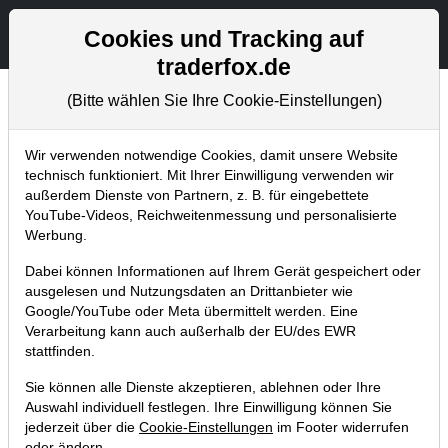
Aktien- und Artikelsuche
Seite
Cookies und Tracking auf
traderfox.de
(Bitte wählen Sie Ihre Cookie-Einstellungen)
Chartanalysen
Home
Blog
Chartanalysen
Wir verwenden notwendige Cookies, damit unsere Website
technisch funktioniert. Mit Ihrer Einwilligung verwenden wir
außerdem Dienste von Partnern, z. B. für eingebettete
Chartanalyse LVMH: Sky is the limit
YouTube-Videos, Reichweitenmessung und personalisierte
– jetzt noch schnell einsteigen?
Werbung.
28.01.2023 um 12:41 Uhr
|
P. Uhlschmied
Dabei können Informationen auf Ihrem Gerät gespeichert oder
ausgelesen und Nutzungsdaten an Drittanbieter wie
Google/YouTube oder Meta übermittelt werden. Eine
Verarbeitung kann auch außerhalb der EU/des EWR
stattfinden.
Sie können alle Dienste akzeptieren, ablehnen oder Ihre
Auswahl individuell festlegen. Ihre Einwilligung können Sie
jederzeit über die
Cookie-Einstellungen
im Footer widerrufen
oder ändern.