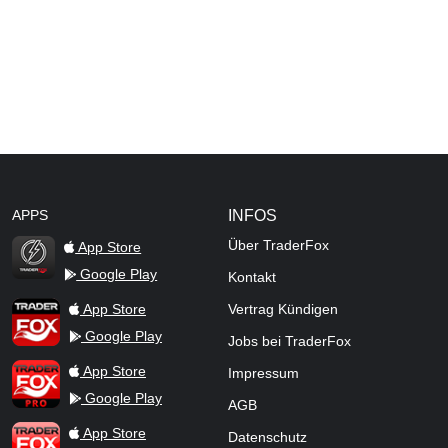
APPS
INFOS
Über TraderFox
App Store
Google Play
Kontakt
TraderFox Flash
TraderFox App
App Store
Vertrag Kündigen
Google Play
Jobs bei TraderFox
TraderFox Pro
App Store
Impressum
Google Play
AGB
TraderFox dpa-AFX ProFeed
App Store
Datenschutz