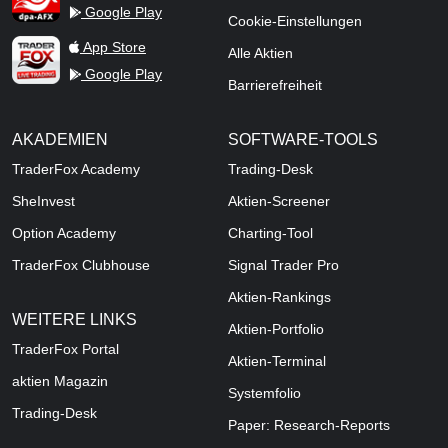
Google Play
Cookie-Einstellungen
TraderFox Live Trading
App Store
Alle Aktien
Google Play
Barrierefreiheit
AKADEMIEN
SOFTWARE-TOOLS
TraderFox Academy
Trading-Desk
SheInvest
Aktien-Screener
Option Academy
Charting-Tool
TraderFox Clubhouse
Signal Trader Pro
Aktien-Rankings
WEITERE LINKS
Aktien-Portfolio
TraderFox Portal
Aktien-Terminal
aktien Magazin
Systemfolio
Trading-Desk
Paper: Research-Reports