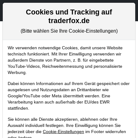
Aktien- und Artikelsuche
Seite
Cookies und Tracking auf
traderfox.de
(Bitte wählen Sie Ihre Cookie-Einstellungen)
Chartanalysen
Home
Blog
Chartanalysen
Wir verwenden notwendige Cookies, damit unsere Website
technisch funktioniert. Mit Ihrer Einwilligung verwenden wir
außerdem Dienste von Partnern, z. B. für eingebettete
Chartanalyse Meta: Ist die Luft
YouTube-Videos, Reichweitenmessung und personalisierte
nach der 200%-Rallye raus?
Werbung.
11.06.2023 um 12:55 Uhr
|
P. Uhlschmied
Dabei können Informationen auf Ihrem Gerät gespeichert oder
ausgelesen und Nutzungsdaten an Drittanbieter wie
Google/YouTube oder Meta übermittelt werden. Eine
Verarbeitung kann auch außerhalb der EU/des EWR
stattfinden.
Sie können alle Dienste akzeptieren, ablehnen oder Ihre
Auswahl individuell festlegen. Ihre Einwilligung können Sie
jederzeit über die
Cookie-Einstellungen
im Footer widerrufen
oder ändern.