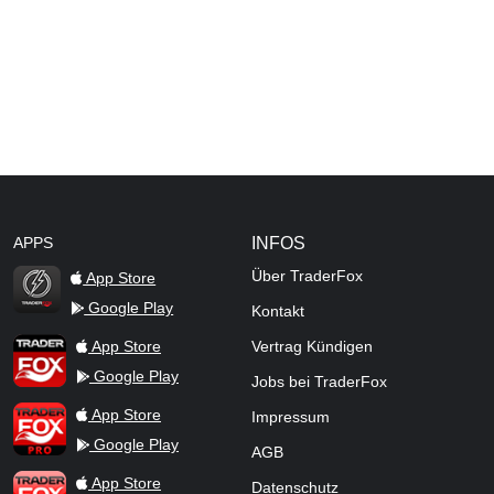
APPS
INFOS
Über TraderFox
App Store
Google Play
Kontakt
TraderFox Flash
TraderFox App
App Store
Vertrag Kündigen
Google Play
Jobs bei TraderFox
TraderFox Pro
App Store
Impressum
Google Play
AGB
TraderFox dpa-AFX ProFeed
App Store
Datenschutz