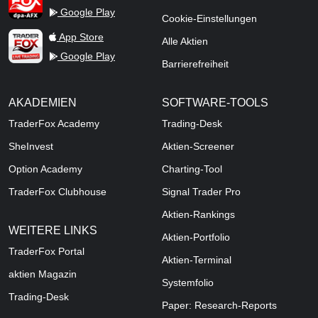
Google Play
Cookie-Einstellungen
TraderFox Live Trading
App Store
Alle Aktien
Google Play
Barrierefreiheit
AKADEMIEN
SOFTWARE-TOOLS
TraderFox Academy
Trading-Desk
SheInvest
Aktien-Screener
Option Academy
Charting-Tool
TraderFox Clubhouse
Signal Trader Pro
Aktien-Rankings
WEITERE LINKS
Aktien-Portfolio
TraderFox Portal
Aktien-Terminal
aktien Magazin
Systemfolio
Trading-Desk
Paper: Research-Reports