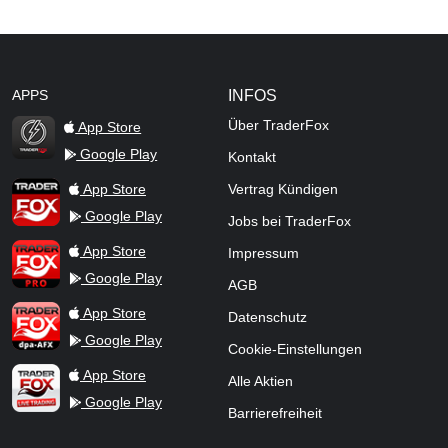
APPS
INFOS
Über TraderFox
App Store
Google Play
Kontakt
TraderFox Flash
TraderFox App
App Store
Vertrag Kündigen
Google Play
Jobs bei TraderFox
TraderFox Pro
App Store
Impressum
Google Play
AGB
TraderFox dpa-AFX ProFeed
App Store
Datenschutz
Google Play
Cookie-Einstellungen
TraderFox Live Trading
App Store
Alle Aktien
Google Play
Barrierefreiheit