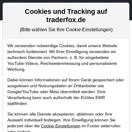
Aktien- und Artikelsuche
Seite
Cookies und Tracking auf
traderfox.de
(Bitte wählen Sie Ihre Cookie-Einstellungen)
Chartanalysen
Home
Blog
Chartanalysen
Wir verwenden notwendige Cookies, damit unsere Website
technisch funktioniert. Mit Ihrer Einwilligung verwenden wir
außerdem Dienste von Partnern, z. B. für eingebettete
Chartanalyse Micron Technology:
YouTube-Videos, Reichweitenmessung und personalisierte
Aktie schockt die Branche! Jetzt raus
Werbung.
aus der Chip-Aktie?
Dabei können Informationen auf Ihrem Gerät gespeichert oder
ausgelesen und Nutzungsdaten an Drittanbieter wie
02.07.2022 um 13:44 Uhr
|
P. Uhlschmied
Google/YouTube oder Meta übermittelt werden. Eine
Verarbeitung kann auch außerhalb der EU/des EWR
stattfinden.
Sie können alle Dienste akzeptieren, ablehnen oder Ihre
Auswahl individuell festlegen. Ihre Einwilligung können Sie
jederzeit über die
Cookie-Einstellungen
im Footer widerrufen
oder ändern.