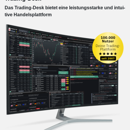
Das Trading-
Desk bie­tet eine leis­tungs­star­ke und in­tui­
tive Han­dels­platt­form