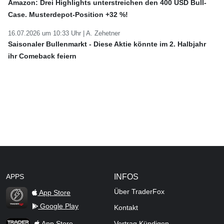
Amazon: Drei Highlights unterstreichen den 400 USD Bull-
Case. Musterdepot-Position +32 %!
16.07.2026 um 10:33 Uhr |
A. Zehetner
Saisonaler Bullenmarkt - Diese Aktie könnte im 2. Halbjahr
ihr Comeback feiern
APPS
INFOS
Über TraderFox
App Store
Google Play
Kontakt
TraderFox Flash
TraderFox App
App Store
Vertrag Kündigen