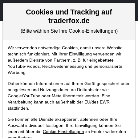
Aktien- und Artikelsuche
Seite
Cookies und Tracking auf
traderfox.de
(Bitte wählen Sie Ihre Cookie-Einstellungen)
Chartanalysen
Home
Blog
Chartanalysen
Wir verwenden notwendige Cookies, damit unsere Website
technisch funktioniert. Mit Ihrer Einwilligung verwenden wir
außerdem Dienste von Partnern, z. B. für eingebettete
Chartanalyse Netflix: bestätigtes
YouTube-Videos, Reichweitenmessung und personalisierte
Turnaround-Szenario in Sicht –
Werbung.
primäres Kurspotenzial: 30 Prozent!
Dabei können Informationen auf Ihrem Gerät gespeichert oder
ausgelesen und Nutzungsdaten an Drittanbieter wie
17.08.2019 um 17:12 Uhr
|
P. Uhlschmied
Google/YouTube oder Meta übermittelt werden. Eine
Verarbeitung kann auch außerhalb der EU/des EWR
stattfinden.
Sie können alle Dienste akzeptieren, ablehnen oder Ihre
Auswahl individuell festlegen. Ihre Einwilligung können Sie
jederzeit über die
Cookie-Einstellungen
im Footer widerrufen
oder ändern.