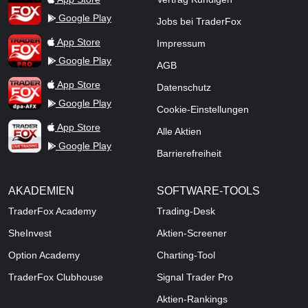
Google Play
Jobs bei TraderFox
TraderFox Pro
App Store
Impressum
Google Play
AGB
TraderFox dpa-AFX ProFeed
App Store
Datenschutz
Google Play
Cookie-Einstellungen
TraderFox Live Trading
App Store
Alle Aktien
Google Play
Barrierefreiheit
AKADEMIEN
SOFTWARE-TOOLS
TraderFox Academy
Trading-Desk
SheInvest
Aktien-Screener
Option Academy
Charting-Tool
TraderFox Clubhouse
Signal Trader Pro
Aktien-Rankings