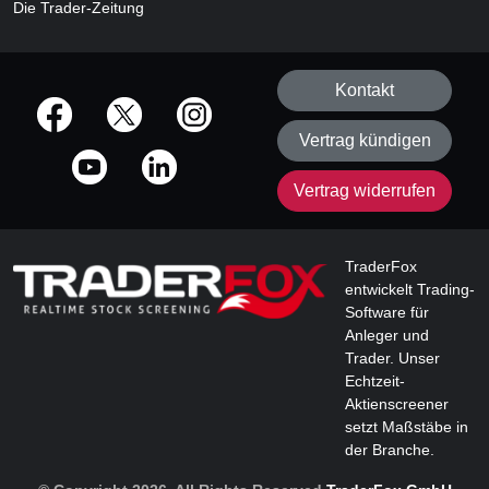
Die Trader-Zeitung
Kontakt
offizielle Social Media-Accounts
Vertrag kündigen
Vertrag widerrufen
TraderFox
entwickelt Trading-
Software für
Anleger und
Trader. Unser
Echtzeit-
Aktienscreener
setzt Maßstäbe in
der Branche.