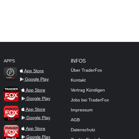
APPS
INFOS
Über TraderFox
App Store
Google Play
Kontakt
TraderFox Flash
TraderFox App
App Store
Vertrag Kündigen
Google Play
Jobs bei TraderFox
TraderFox Pro
App Store
Impressum
Google Play
AGB
TraderFox dpa-AFX ProFeed
App Store
Datenschutz
Google Play