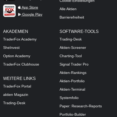
Cookie-Einstellungen
TraderFox Live Trading
App Store
Alle Aktien
Google Play
Barrierefreiheit
AKADEMIEN
SOFTWARE-TOOLS
TraderFox Academy
Trading-Desk
SheInvest
Aktien-Screener
Option Academy
Charting-Tool
TraderFox Clubhouse
Signal Trader Pro
Aktien-Rankings
WEITERE LINKS
Aktien-Portfolio
TraderFox Portal
Aktien-Terminal
aktien Magazin
Systemfolio
Trading-Desk
Paper: Research-Reports
Portfolio-Builder