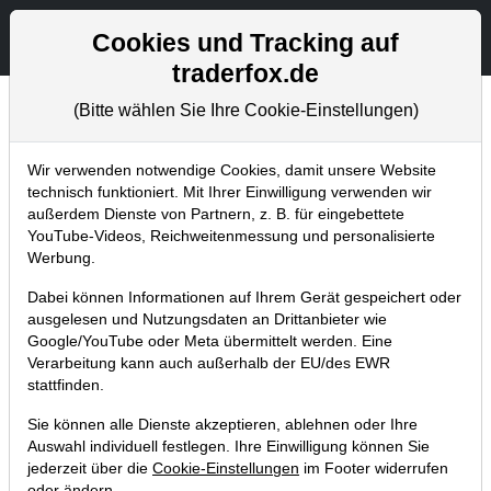
Aktien- und Artikelsuche
Seite
Cookies und Tracking auf
traderfox.de
(Bitte wählen Sie Ihre Cookie-Einstellungen)
Chartanalysen
Home
Blog
Chartanalysen
Wir verwenden notwendige Cookies, damit unsere Website
technisch funktioniert. Mit Ihrer Einwilligung verwenden wir
außerdem Dienste von Partnern, z. B. für eingebettete
Chartanalyse Netflix: Schon bald
YouTube-Videos, Reichweitenmessung und personalisierte
mit Live-Sportveranstaltungen!
Werbung.
18.06.2023 um 16:09 Uhr
|
P. Uhlschmied
Dabei können Informationen auf Ihrem Gerät gespeichert oder
ausgelesen und Nutzungsdaten an Drittanbieter wie
Google/YouTube oder Meta übermittelt werden. Eine
Verarbeitung kann auch außerhalb der EU/des EWR
stattfinden.
Sie können alle Dienste akzeptieren, ablehnen oder Ihre
Auswahl individuell festlegen. Ihre Einwilligung können Sie
jederzeit über die
Cookie-Einstellungen
im Footer widerrufen
oder ändern.