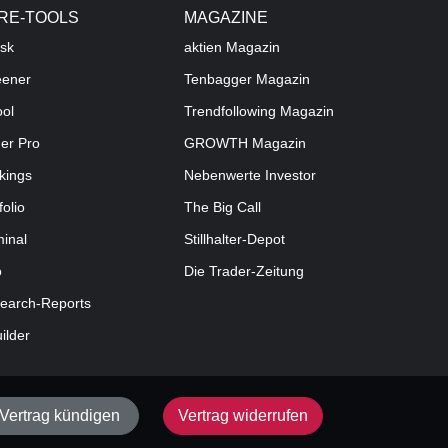
RE-TOOLS
MAGAZINE
sk
aktien
Magazin
eener
Tenbagger Magazin
ool
Trendfollowing Magazin
der Pro
GROWTH
Magazin
kings
Nebenwerte Investor
folio
The Big Call
minal
Stillhalter-Depot
o
Die Trader-Zeitung
earch-Reports
uilder
Vertrag kündigen
Vertrag widerrufen