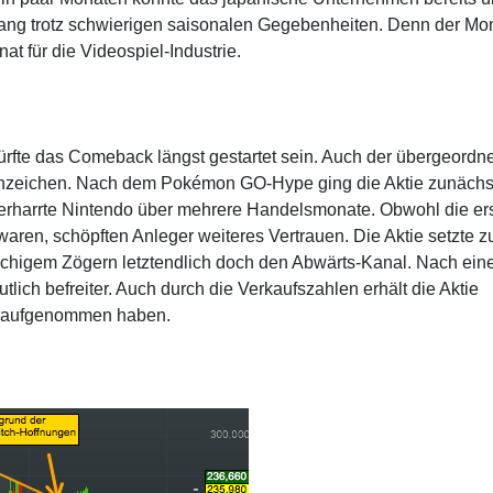
lang trotz schwierigen saisonalen Gegebenheiten. Denn der Mo
t für die Videospiel-Industrie.
rfte das Comeback längst gestartet sein. Auch der übergeordn
e Anzeichen. Nach dem Pokémon GO-Hype ging die Aktie zunächst
verharrte Nintendo über mehrere Handelsmonate. Obwohl die er
waren, schöpften Anleger weiteres Vertrauen. Die Aktie setzte 
higem Zögern letztendlich doch den Abwärts-Kanal. Nach ei
tlich befreiter. Auch durch die Verkaufszahlen erhält die Aktie
eraufgenommen haben.