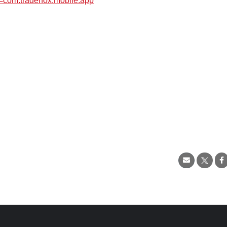
d=com.traderfox.mobile.app