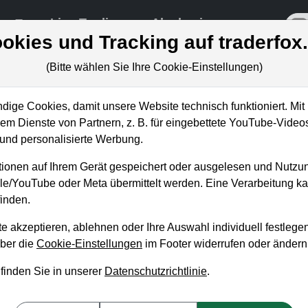
re
Live-Trading
Akademie
off
okies und Tracking auf traderfox
(Bitte wählen Sie Ihre Cookie-Einstellungen)
ige Cookies, damit unsere Website technisch funktioniert. Mit 
m Dienste von Partnern, z. B. für eingebettete YouTube-Video
o: die Nintendo Switch schlä
nd personalisierte Werbung.
ionen auf Ihrem Gerät gespeichert oder ausgelesen und Nutzu
gle/YouTube oder Meta übermittelt werden. Eine Verarbeitung 
inden.
e akzeptieren, ablehnen oder Ihre Auswahl individuell festlegen
über die
Cookie-Einstellungen
im Footer widerrufen oder ändern
 finden Sie in unserer
Datenschutzrichtlinie
.