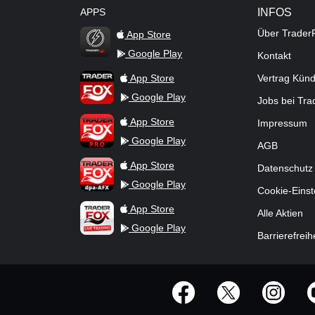
APPS
INFOS
Über Trader
App Store
Google Play
Kontakt
TraderFox Flash
TraderFox App
App Store
Vertrag Kün
Google Play
Jobs bei Tr
TraderFox Pro
App Store
Impressum
Google Play
AGB
TraderFox dpa-AFX ProFeed
App Store
Datenschutz
Google Play
Cookie-Einst
TraderFox Live Trading
App Store
Alle Aktien
Google Play
Barrierefreih
offizielle Social Media-Accounts