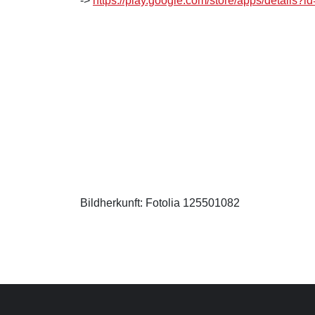
->
https://play.google.com/store/apps/details?i
Bildherkunft: Fotolia 125501082