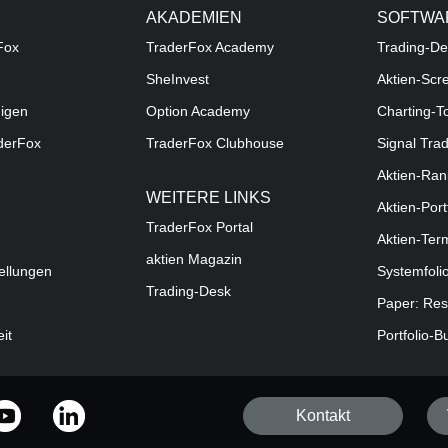
AKADEMIEN
SOFTWA
Fox
TraderFox Academy
Trading-De
SheInvest
Aktien-Scr
digen
Option Academy
Charting-T
aderFox
TraderFox Clubhouse
Signal Tra
Aktien-Ran
WEITERE LINKS
Aktien-Port
TraderFox Portal
Aktien-Ter
aktien Magazin
ellungen
Systemfoli
Trading-Desk
Paper: Res
eit
Portfolio-B
Kontakt