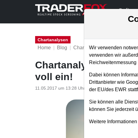
Softwa
Co
Chartanalysen
Home
Blog
Chartanalysen
Wir verwenden notwend
verwenden wir außerde
Chartanalyse Nintend
Reichweitenmessung u
voll ein!
Dabei können Informat
Drittanbieter wie Goo
11.05.2017 um 13:28 Uhr
|
P. Uhlschmied
der EU/des EWR stattf
Sie können alle Dienst
können Sie jederzeit 
Weitere Informationen