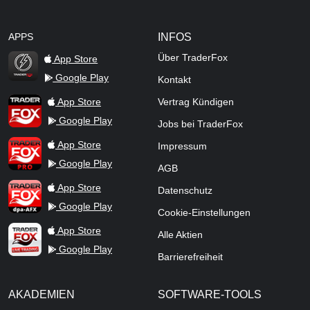
APPS
INFOS
Über TraderFox
App Store
Google Play
Kontakt
TraderFox Flash
TraderFox App
App Store
Vertrag Kündigen
Google Play
Jobs bei TraderFox
TraderFox Pro
App Store
Impressum
Google Play
AGB
TraderFox dpa-AFX ProFeed
App Store
Datenschutz
Google Play
Cookie-Einstellungen
TraderFox Live Trading
App Store
Alle Aktien
Google Play
Barrierefreiheit
AKADEMIEN
SOFTWARE-TOOLS