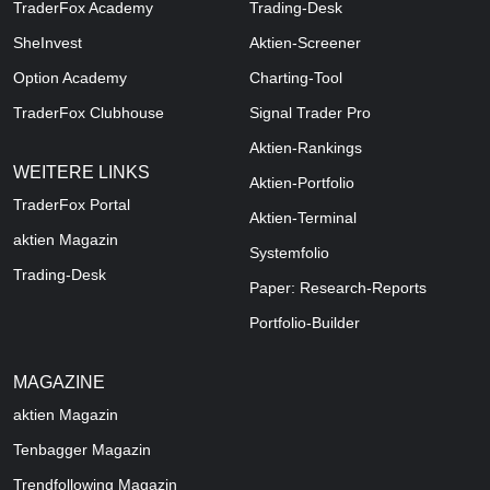
TraderFox Academy
Trading-Desk
SheInvest
Aktien-Screener
Option Academy
Charting-Tool
TraderFox Clubhouse
Signal Trader Pro
Aktien-Rankings
WEITERE LINKS
Aktien-Portfolio
TraderFox Portal
Aktien-Terminal
aktien Magazin
Systemfolio
Trading-Desk
Paper: Research-Reports
Portfolio-Builder
MAGAZINE
aktien
Magazin
Tenbagger Magazin
Trendfollowing Magazin