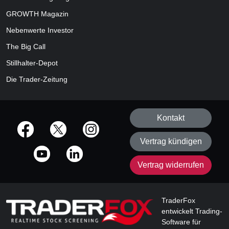
GROWTH
Magazin
Nebenwerte Investor
The Big Call
Stillhalter-Depot
Die Trader-Zeitung
Kontakt
offizielle Social Media-Accounts
Vertrag kündigen
Vertrag widerrufen
TraderFox
entwickelt Trading-
Software für