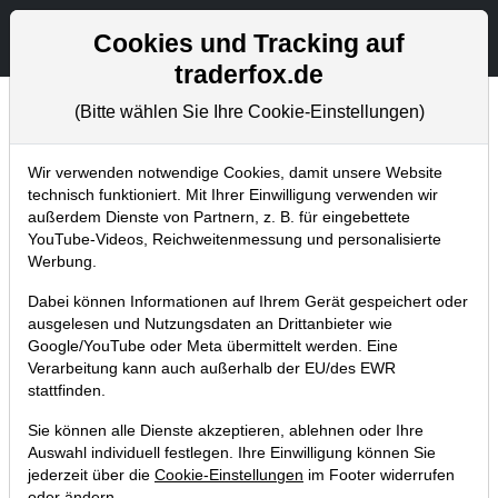
Aktien- und Artikelsuche
Seite
Cookies und Tracking auf
traderfox.de
(Bitte wählen Sie Ihre Cookie-Einstellungen)
Chartanalysen
Home
Blog
Chartanalysen
Wir verwenden notwendige Cookies, damit unsere Website
technisch funktioniert. Mit Ihrer Einwilligung verwenden wir
außerdem Dienste von Partnern, z. B. für eingebettete
Chartanalyse Nio: Frisches
YouTube-Videos, Reichweitenmessung und personalisierte
Kaufsignal! Aktie vor der nächsten
Werbung.
Verdopplung
Dabei können Informationen auf Ihrem Gerät gespeichert oder
ausgelesen und Nutzungsdaten an Drittanbieter wie
08.06.2021 um 06:44 Uhr
|
P. Uhlschmied
Google/YouTube oder Meta übermittelt werden. Eine
Verarbeitung kann auch außerhalb der EU/des EWR
stattfinden.
Sie können alle Dienste akzeptieren, ablehnen oder Ihre
Auswahl individuell festlegen. Ihre Einwilligung können Sie
jederzeit über die
Cookie-Einstellungen
im Footer widerrufen
oder ändern.