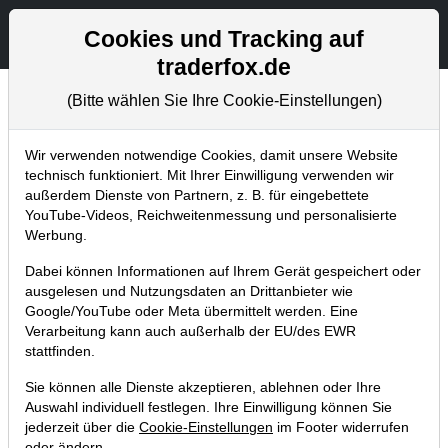
Aktien- und Artikelsuche
Seite
Cookies und Tracking auf
traderfox.de
(Bitte wählen Sie Ihre Cookie-Einstellungen)
Chartanalysen
Home
Blog
Chartanalysen
Wir verwenden notwendige Cookies, damit unsere Website
technisch funktioniert. Mit Ihrer Einwilligung verwenden wir
außerdem Dienste von Partnern, z. B. für eingebettete
Chartanalyse Novo Nordisk: Dänen
YouTube-Videos, Reichweitenmessung und personalisierte
lassen Konkurrenz alt aussehen! Big-
Werbung.
Picture Breakout in Sicht!
Dabei können Informationen auf Ihrem Gerät gespeichert oder
ausgelesen und Nutzungsdaten an Drittanbieter wie
23.02.2018 um 11:54 Uhr
|
P. Uhlschmied
Google/YouTube oder Meta übermittelt werden. Eine
Verarbeitung kann auch außerhalb der EU/des EWR
stattfinden.
Sie können alle Dienste akzeptieren, ablehnen oder Ihre
Auswahl individuell festlegen. Ihre Einwilligung können Sie
jederzeit über die
Cookie-Einstellungen
im Footer widerrufen
oder ändern.