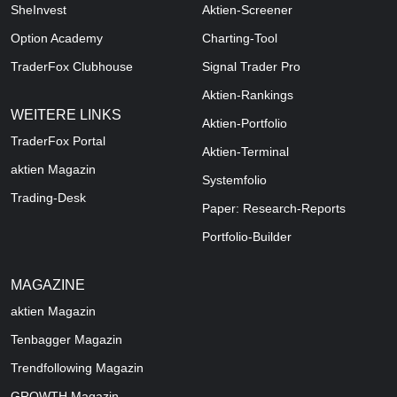
SheInvest
Aktien-Screener
Option Academy
Charting-Tool
TraderFox Clubhouse
Signal Trader Pro
Aktien-Rankings
WEITERE LINKS
Aktien-Portfolio
TraderFox Portal
Aktien-Terminal
aktien Magazin
Systemfolio
Trading-Desk
Paper: Research-Reports
Portfolio-Builder
MAGAZINE
aktien
Magazin
Tenbagger Magazin
Trendfollowing Magazin
GROWTH
Magazin