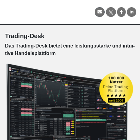
Trading-Desk
Das Trading-
Desk bie­tet eine leis­tungs­star­ke und in­tui­
tive Han­dels­platt­form