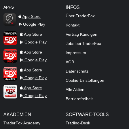
APPS
INFOS
Über TraderFox
App Store
Google Play
Kontakt
TraderFox Flash
TraderFox App
App Store
Vertrag Kündigen
Google Play
Jobs bei TraderFox
TraderFox Pro
App Store
Impressum
Google Play
AGB
TraderFox dpa-AFX ProFeed
App Store
Datenschutz
Google Play
Cookie-Einstellungen
TraderFox Live Trading
App Store
Alle Aktien
Google Play
Barrierefreiheit
AKADEMIEN
SOFTWARE-TOOLS
TraderFox Academy
Trading-Desk