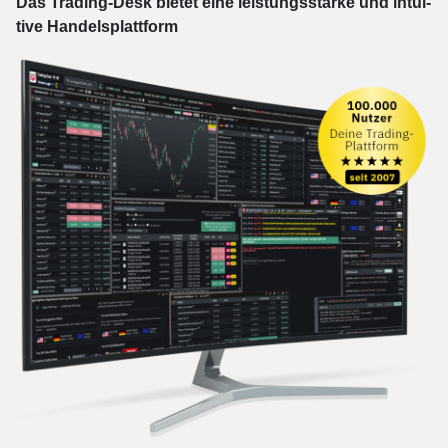
Das Trading-
Desk bie­tet eine leis­tungs­star­ke und in­tui­
tive Han­dels­platt­form