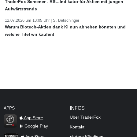
TraderFox Screener - RSL-Indikator für Aktien mit jungen
Aufwärtstrends
12.07.2026 um 13:05 Uhr |
S. Betschinger
Warum Biotech-Aktien dank KI nun abheben könnten und
welche Titel wir kaufen!
APPS
INFOS
Über TraderFox
App Store
Google Play
Kontakt
TraderFox Flash
TraderFox App
App Store
Vertrag Kündigen