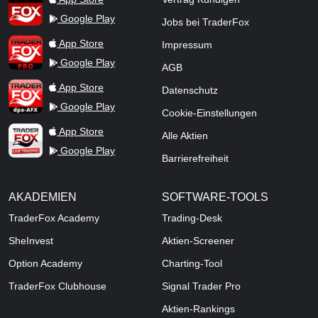
Google Play
Jobs bei TraderFox
TraderFox Pro
App Store
Impressum
Google Play
AGB
TraderFox dpa-AFX ProFeed
App Store
Datenschutz
Google Play
Cookie-Einstellungen
TraderFox Live Trading
App Store
Alle Aktien
Google Play
Barrierefreiheit
AKADEMIEN
SOFTWARE-TOOLS
TraderFox Academy
Trading-Desk
SheInvest
Aktien-Screener
Option Academy
Charting-Tool
TraderFox Clubhouse
Signal Trader Pro
Aktien-Rankings