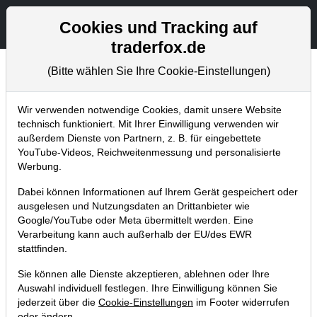
Aktien- und Artikelsuche
Seite
Cookies und Tracking auf
traderfox.de
(Bitte wählen Sie Ihre Cookie-Einstellungen)
Chartanalysen
Home
Blog
Chartanalysen
Wir verwenden notwendige Cookies, damit unsere Website
technisch funktioniert. Mit Ihrer Einwilligung verwenden wir
außerdem Dienste von Partnern, z. B. für eingebettete
Chartanalyse Novo Nordisk: Zurück
YouTube-Videos, Reichweitenmessung und personalisierte
zu alten Höchstständen?
Werbung.
29.10.2017 um 13:50 Uhr
|
P. Uhlschmied
Dabei können Informationen auf Ihrem Gerät gespeichert oder
ausgelesen und Nutzungsdaten an Drittanbieter wie
Google/YouTube oder Meta übermittelt werden. Eine
Verarbeitung kann auch außerhalb der EU/des EWR
stattfinden.
Sie können alle Dienste akzeptieren, ablehnen oder Ihre
Auswahl individuell festlegen. Ihre Einwilligung können Sie
jederzeit über die
Cookie-Einstellungen
im Footer widerrufen
oder ändern.