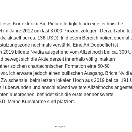
dieser Korrektur im Big Picture lediglich um eine technische
 im Jahre 2012 um fast 3.000 Prozent zulegen. Derzeit arbeitet
, aktuell bei ca. 136 USD). In diesem Bereich notiert ebenfall
stützungszone nochmals verstärkt. Eine Art Doppeltief ist
 2019 bildete Nvidia ausgehend vom Allzeithoch bei ca. 300 
bewegt sich die Aktie derzeit innerhalb völlig intakten
 einer solchen charttechnischen Formation eine 50-50
 vor. Ich erwarte jedoch einen bullischen Ausgang. Bricht Nvidi
te Zwischenziel beim letzten lokalen Hoch aus 2019 bei ca. 191
ell überwunden und anschließend weitere Allzeithochs angeste
ten ausbrechen, befindet sich die erste nennenswerte
D. Meine Kursalarme sind platziert.