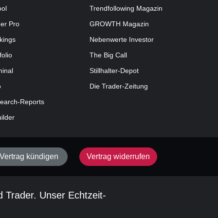
ool
Trendfollowing Magazin
der Pro
GROWTH
Magazin
kings
Nebenwerte Investor
folio
The Big Call
minal
Stillhalter-Depot
o
Die Trader-Zeitung
earch-Reports
uilder
Vertrag kündigen
Vertrag widerrufen
d Trader. Unser Echtzeit-