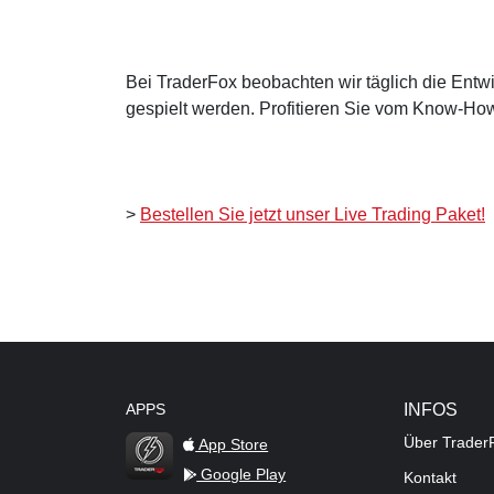
Bei TraderFox beobachten wir täglich die Entwi
gespielt werden. Profitieren Sie vom Know-How
>
Bestellen Sie jetzt unser Live Trading Paket!
APPS
INFOS
Über Trader
App Store
Google Play
Kontakt
TraderFox Flash