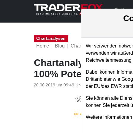
Softwa
Co
Chartanalysen
Home
Blog
Chartanalysen
Wir verwenden notwend
verwenden wir außerde
Chartanalyse Nvidia:
Reichweitenmessung u
100% Potenzial!
Dabei können Informat
Drittanbieter wie Goo
20.06.2019 um 09:49 Uhr
|
P. Uhlschmied
der EU/des EWR stattf
Sie können alle Dienst
können Sie jederzeit 
Weitere Informationen