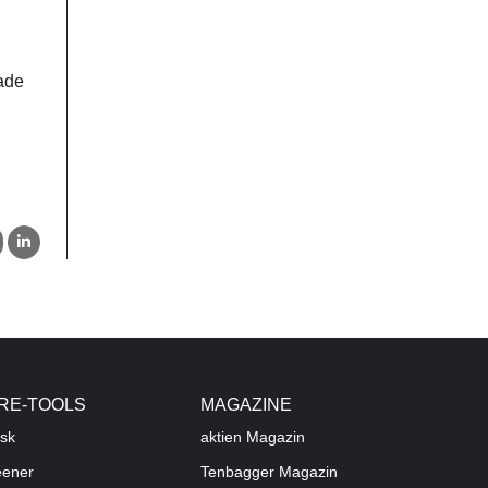
rade
RE-TOOLS
MAGAZINE
sk
aktien
Magazin
eener
Tenbagger Magazin