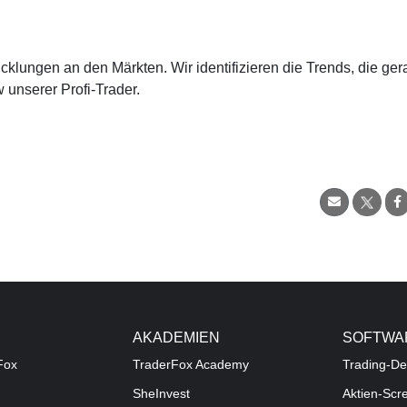
cklungen an den Märkten. Wir identifizieren die Trends, die ge
 unserer Profi-Trader.
AKADEMIEN
SOFTWA
Fox
TraderFox Academy
Trading-De
SheInvest
Aktien-Scr