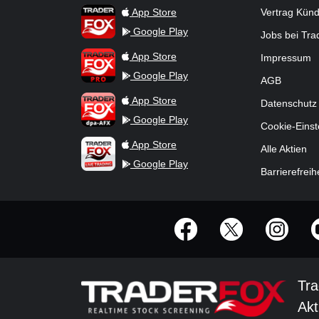
TraderFox App
App Store
Vertrag Kün
Google Play
Jobs bei Tr
TraderFox Pro
App Store
Impressum
Google Play
AGB
TraderFox dpa-AFX ProFeed
App Store
Datenschutz
Google Play
Cookie-Einst
TraderFox Live Trading
App Store
Alle Aktien
Google Play
Barrierefreih
offizielle Social Media-Accounts
Tra
Akt