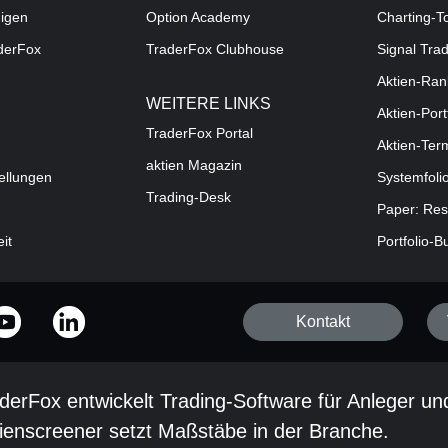
digen
Option Academy
Charting-T
aderFox
TraderFox Clubhouse
Signal Tra
Aktien-Ran
WEITERE LINKS
Aktien-Port
TraderFox Portal
Aktien-Ter
aktien Magazin
ellungen
Systemfoli
Trading-Desk
Paper: Res
eit
Portfolio-B
Kontakt
derFox entwickelt Trading-Software für Anleger un
ienscreener setzt Maßstäbe in der Branche.