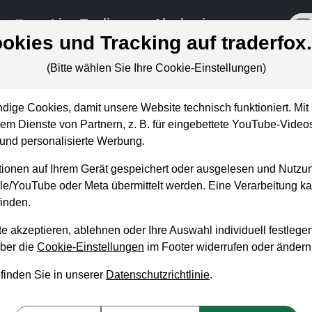
re
Live-Trading
Akademie
off
okies und Tracking auf traderfox
(Bitte wählen Sie Ihre Cookie-Einstellungen)
ige Cookies, damit unsere Website technisch funktioniert. Mit 
m Dienste von Partnern, z. B. für eingebettete YouTube-Video
 Am Rande des Turnarounds 
nd personalisierte Werbung.
ionen auf Ihrem Gerät gespeichert oder ausgelesen und Nutzu
gle/YouTube oder Meta übermittelt werden. Eine Verarbeitung 
inden.
e akzeptieren, ablehnen oder Ihre Auswahl individuell festlegen
über die
Cookie-Einstellungen
im Footer widerrufen oder ändern
 finden Sie in unserer
Datenschutzrichtlinie
.