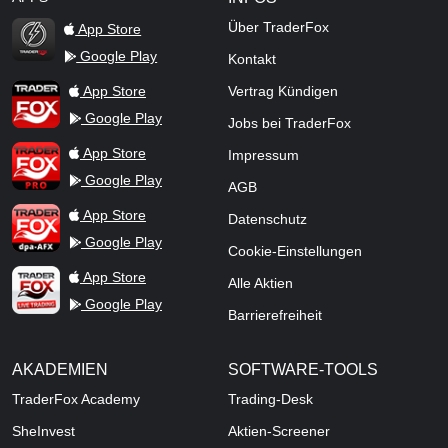
Über TraderFox
App Store
Google Play
Kontakt
TraderFox Flash
TraderFox App
App Store
Vertrag Kündigen
Google Play
Jobs bei TraderFox
TraderFox Pro
App Store
Impressum
Google Play
AGB
TraderFox dpa-AFX ProFeed
App Store
Datenschutz
Google Play
Cookie-Einstellungen
TraderFox Live Trading
App Store
Alle Aktien
Google Play
Barrierefreiheit
AKADEMIEN
SOFTWARE-TOOLS
TraderFox Academy
Trading-Desk
SheInvest
Aktien-Screener