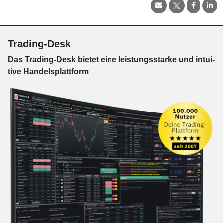
Trading-Desk
Das Trading-
Desk bie­tet eine leis­tungs­star­ke und in­tui­
tive Han­dels­platt­form