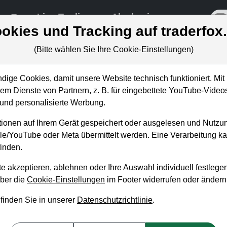
re
Live-Trading
Akademie
off
okies und Tracking auf traderfox
(Bitte wählen Sie Ihre Cookie-Einstellungen)
ige Cookies, damit unsere Website technisch funktioniert. Mit 
m Dienste von Partnern, z. B. für eingebettete YouTube-Video
s ist für den Turnaround notwend
nd personalisierte Werbung.
ionen auf Ihrem Gerät gespeichert oder ausgelesen und Nutzu
gle/YouTube oder Meta übermittelt werden. Eine Verarbeitung 
inden.
e akzeptieren, ablehnen oder Ihre Auswahl individuell festlegen
über die
Cookie-Einstellungen
im Footer widerrufen oder ändern
 finden Sie in unserer
Datenschutzrichtlinie
.