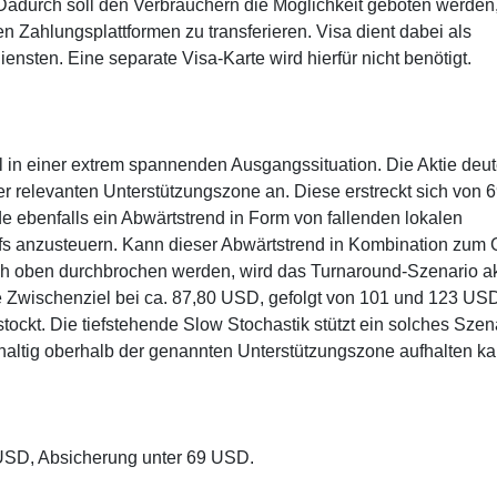
adurch soll den Verbrauchern die Möglichkeit geboten werden
 Zahlungsplattformen zu transferieren. Visa dient dabei als
ensten. Eine separate Visa-Karte wird hierfür nicht benötigt.
l in einer extrem spannenden Ausgangssituation. Die Aktie deut
r relevanten Unterstützungszone an. Diese erstreckt sich von 6
 ebenfalls ein Abwärtstrend in Form von fallenden lokalen
iefs anzusteuern. Kann dieser Abwärtstrend in Kombination zum
ach oben durchbrochen werden, wird das Turnaround-Szenario ak
te Zwischenziel bei ca. 87,80 USD, gefolgt von 101 und 123 USD
ockt. Die tiefstehende Slow Stochastik stützt ein solches Szen
chhaltig oberhalb der genannten Unterstützungszone aufhalten ka
 USD, Absicherung unter 69 USD.