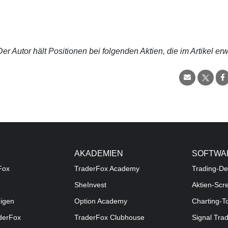
r Autor hält Positionen bei folgenden Aktien, die im Artikel er
AKADEMIEN
SOFTWA
Fox
TraderFox Academy
Trading-De
SheInvest
Aktien-Scr
digen
Option Academy
Charting-T
aderFox
TraderFox Clubhouse
Signal Tra