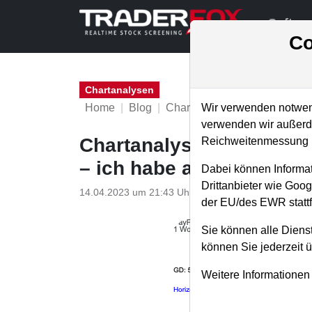
Softwa
Co
Chartanalysen
Home
Blog
Chartanalysen
Wir verwenden notwend
verwenden wir außerde
Chartanalyse Paypal: Da
Reichweitenmessung u
– ich habe aufgestockt!
Dabei können Informat
Drittanbieter wie Goo
14.04.2023 um 21:43 Uhr
|
P. Uhlschmied
der EU/des EWR stattf
Sie können alle Dienst
können Sie jederzeit 
Weitere Informationen