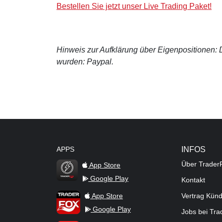
Bestellen Sie jetzt unser Live Trading Paket!
Hinweis zur Aufklärung über Eigenpositionen: De
wurden: Paypal.
APPS
INFOS
Über Trader
App Store
Google Play
Kontakt
TraderFox Flash
TraderFox App
App Store
Vertrag Kün
Google Play
Jobs bei Tr