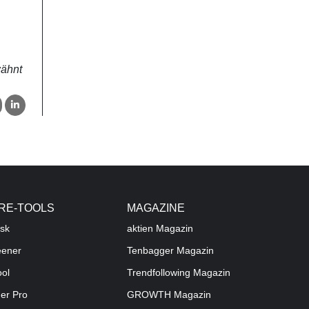
wähnt
RE-TOOLS
MAGAZINE
sk
aktien
Magazin
eener
Tenbagger Magazin
ool
Trendfollowing Magazin
der Pro
GROWTH
Magazin