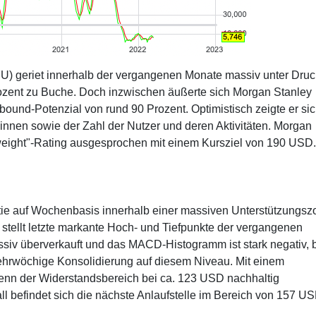
 geriet innerhalb der vergangenen Monate massiv unter Druck
Prozent zu Buche. Doch inzwischen äußerte sich Morgan Stanley
ound-Potenzial von rund 90 Prozent. Optimistisch zeigte er si
nnen sowie der Zahl der Nutzer und deren Aktivitäten. Morgan
rweight"-Rating ausgesprochen mit einem Kursziel von 190 USD.
Aktie auf Wochenbasis innerhalb einer massiven Unterstützungsz
 stellt letzte markante Hoch- und Tiefpunkte der vergangenen
assiv überverkauft und das MACD-Histogramm ist stark negativ, 
mehrwöchige Konsolidierung auf diesem Niveau. Mit einem
wenn der Widerstandsbereich bei ca. 123 USD nachhaltig
 befindet sich die nächste Anlaufstelle im Bereich von 157 US