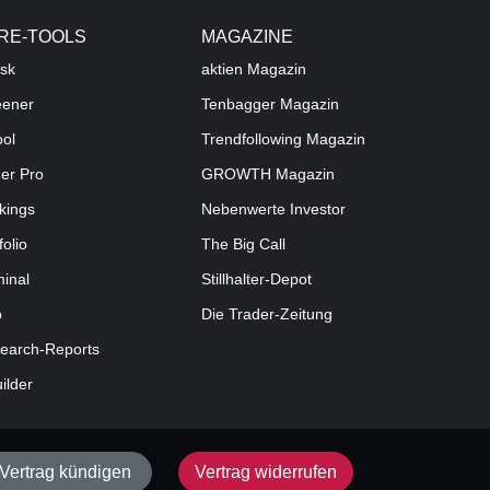
RE-TOOLS
MAGAZINE
sk
aktien
Magazin
eener
Tenbagger Magazin
ool
Trendfollowing Magazin
der Pro
GROWTH
Magazin
kings
Nebenwerte Investor
folio
The Big Call
minal
Stillhalter-Depot
o
Die Trader-Zeitung
earch-Reports
uilder
Vertrag kündigen
Vertrag widerrufen