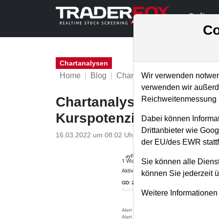
Softwa
Co
Chartanalysen
Home
Blog
Chartanalysen
Wir verwenden notwend
verwenden wir außerde
Chartanalyse PayPal: gel
Reichweitenmessung u
Kurspotenzial von 90 Pr
Dabei können Informat
Drittanbieter wie Goo
16.03.2022 um 08:02 Uhr
|
P. Uhlschmied
der EU/des EWR stattf
Sie können alle Dienst
können Sie jederzeit 
Weitere Informationen