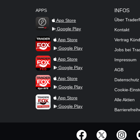
APPS
INFOS
Über Trader
App Store
Google Play
Kontakt
TraderFox Flash
TraderFox App
App Store
Vertrag Kün
Google Play
Jobs bei Tr
TraderFox Pro
App Store
Impressum
Google Play
AGB
TraderFox dpa-AFX ProFeed
App Store
Datenschutz
Google Play
Cookie-Einst
TraderFox Live Trading
App Store
Alle Aktien
Google Play
Barrierefreih
offizielle Social Media-Accounts