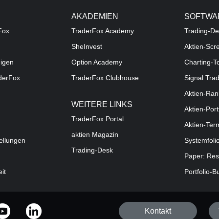
AKADEMIEN
SOFTWA
Fox
TraderFox Academy
Trading-De
SheInvest
Aktien-Scr
digen
Option Academy
Charting-T
aderFox
TraderFox Clubhouse
Signal Tra
Aktien-Ran
WEITERE LINKS
Aktien-Port
TraderFox Portal
Aktien-Ter
aktien Magazin
ellungen
Systemfoli
Trading-Desk
Paper: Res
eit
Portfolio-B
Kontakt