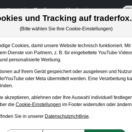
re
Live-Trading
Akademie
off
okies und Tracking auf traderfox
(Bitte wählen Sie Ihre Cookie-Einstellungen)
ige Cookies, damit unsere Website technisch funktioniert. Mit 
m Dienste von Partnern, z. B. für eingebettete YouTube-Video
ingt der Aktie hier ein Turnaroun
nd personalisierte Werbung.
ozent!
ionen auf Ihrem Gerät gespeichert oder ausgelesen und Nutzu
gle/YouTube oder Meta übermittelt werden. Eine Verarbeitung 
inden.
e akzeptieren, ablehnen oder Ihre Auswahl individuell festlegen
über die
Cookie-Einstellungen
im Footer widerrufen oder ändern
 finden Sie in unserer
Datenschutzrichtlinie
.