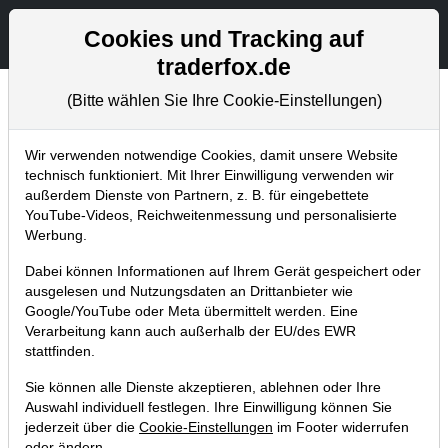
Aktien- und Artikelsuche
Seite
Cookies und Tracking auf
traderfox.de
(Bitte wählen Sie Ihre Cookie-Einstellungen)
Chartanalysen
Home
Blog
Chartanalysen
Wir verwenden notwendige Cookies, damit unsere Website
technisch funktioniert. Mit Ihrer Einwilligung verwenden wir
außerdem Dienste von Partnern, z. B. für eingebettete
Chartanalyse PayPal: Turnaround-
YouTube-Videos, Reichweitenmessung und personalisierte
Signal im Big-Picture und
Werbung.
Analysten-Support!
Dabei können Informationen auf Ihrem Gerät gespeichert oder
ausgelesen und Nutzungsdaten an Drittanbieter wie
10.09.2022 um 13:59 Uhr
|
P. Uhlschmied
Google/YouTube oder Meta übermittelt werden. Eine
Verarbeitung kann auch außerhalb der EU/des EWR
stattfinden.
Sie können alle Dienste akzeptieren, ablehnen oder Ihre
Auswahl individuell festlegen. Ihre Einwilligung können Sie
jederzeit über die
Cookie-Einstellungen
im Footer widerrufen
oder ändern.