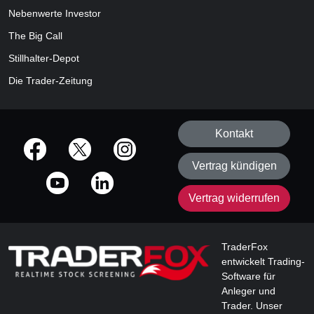
Nebenwerte Investor
The Big Call
Stillhalter-Depot
Die Trader-Zeitung
Kontakt
offizielle Social Media-Accounts
Vertrag kündigen
Vertrag widerrufen
TraderFox
entwickelt Trading-
Software für
Anleger und
Trader. Unser