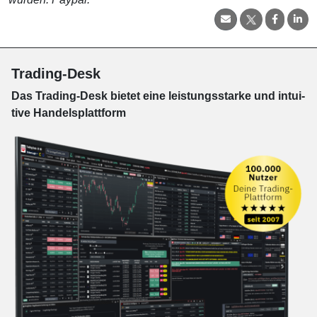
Trading-Desk
Das Trading-
Desk bie­tet eine leis­tungs­star­ke und in­tui­
tive Han­dels­platt­form