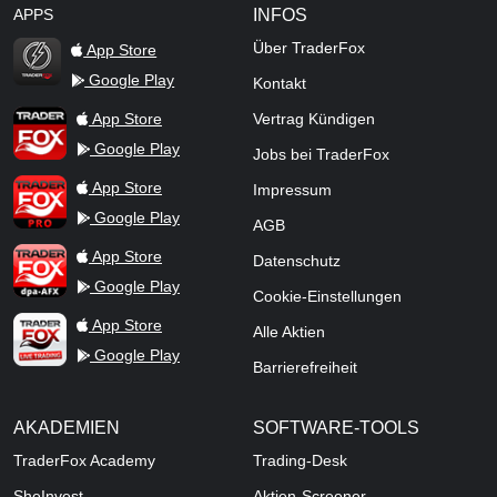
APPS
INFOS
Über TraderFox
App Store
Google Play
Kontakt
TraderFox Flash
TraderFox App
App Store
Vertrag Kündigen
Google Play
Jobs bei TraderFox
TraderFox Pro
App Store
Impressum
Google Play
AGB
TraderFox dpa-AFX ProFeed
App Store
Datenschutz
Google Play
Cookie-Einstellungen
TraderFox Live Trading
App Store
Alle Aktien
Google Play
Barrierefreiheit
AKADEMIEN
SOFTWARE-TOOLS
TraderFox Academy
Trading-Desk
SheInvest
Aktien-Screener