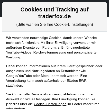
Aktien- und Artikelsuche
Seite
Cookies und Tracking auf
traderfox.de
(Bitte wählen Sie Ihre Cookie-Einstellungen)
Chartanalysen
Home
Blog
Chartanalysen
Wir verwenden notwendige Cookies, damit unsere Website
technisch funktioniert. Mit Ihrer Einwilligung verwenden wir
außerdem Dienste von Partnern, z. B. für eingebettete
Chartanalyse Qualcomm: Apple
YouTube-Videos, Reichweitenmessung und personalisierte
bleibt doch Kunde – folgt jetzt der
Werbung.
Turnaround?
Dabei können Informationen auf Ihrem Gerät gespeichert oder
ausgelesen und Nutzungsdaten an Drittanbieter wie
16.09.2023 um 17:36 Uhr
|
P. Uhlschmied
Google/YouTube oder Meta übermittelt werden. Eine
Verarbeitung kann auch außerhalb der EU/des EWR
stattfinden.
Sie können alle Dienste akzeptieren, ablehnen oder Ihre
Auswahl individuell festlegen. Ihre Einwilligung können Sie
jederzeit über die
Cookie-Einstellungen
im Footer widerrufen
oder ändern.