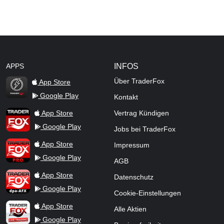
APPS
INFOS
Über TraderFox
App Store
Google Play
Kontakt
TraderFox Flash
TraderFox App
App Store
Vertrag Kündigen
Google Play
Jobs bei TraderFox
TraderFox Pro
App Store
Impressum
Google Play
AGB
TraderFox dpa-AFX ProFeed
App Store
Datenschutz
Google Play
Cookie-Einstellungen
TraderFox Live Trading
App Store
Alle Aktien
Google Play