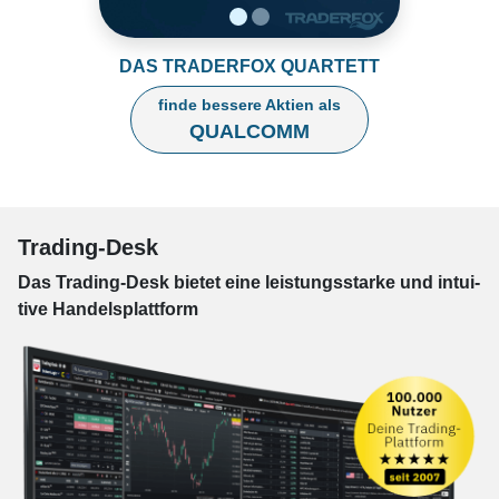
DAS TRADERFOX QUARTETT
finde bessere Aktien als
QUALCOMM
Trading-Desk
Das Trading-
Desk bie­tet eine leis­tungs­star­ke und in­tui­
tive Han­dels­platt­form