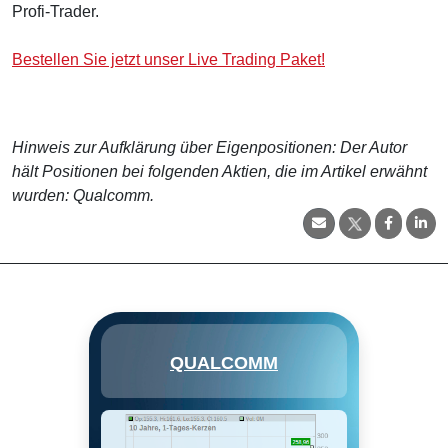
Profi-Trader.
Bestellen Sie jetzt unser Live Trading Paket!
Hinweis zur Aufklärung über Eigenpositionen: Der Autor
hält Positionen bei folgenden Aktien, die im Artikel erwähnt
wurden: Qualcomm.
Qualcomm Inc entwickelt und
QUALCOMM
lizenziert Wireless-Technologie
und entwirft auch Chips für
Smartphones. Die
Schlüsselpatente des
Unternehmens drehen sich um
CDMA- und OFDMA-