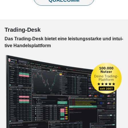
QUALCOMM
Trading-Desk
Das Trading-
Desk bie­tet eine leis­tungs­star­ke und in­tui­
tive Han­dels­platt­form