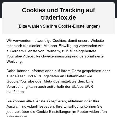
Aktien- und Artikelsuche
Seite
Cookies und Tracking auf
traderfox.de
(Bitte wählen Sie Ihre Cookie-Einstellungen)
Chartanalysen
Home
Blog
Chartanalysen
Wir verwenden notwendige Cookies, damit unsere Website
technisch funktioniert. Mit Ihrer Einwilligung verwenden wir
außerdem Dienste von Partnern, z. B. für eingebettete
Chartanalyse Qualcomm: Erneuter
YouTube-Videos, Reichweitenmessung und personalisierte
Umsatzrückgang – ist jetzt alles
Werbung.
eingepreist?
Dabei können Informationen auf Ihrem Gerät gespeichert oder
ausgelesen und Nutzungsdaten an Drittanbieter wie
07.08.2023 um 16:59 Uhr
|
P. Uhlschmied
Google/YouTube oder Meta übermittelt werden. Eine
Verarbeitung kann auch außerhalb der EU/des EWR
stattfinden.
Sie können alle Dienste akzeptieren, ablehnen oder Ihre
Auswahl individuell festlegen. Ihre Einwilligung können Sie
jederzeit über die
Cookie-Einstellungen
im Footer widerrufen
oder ändern.