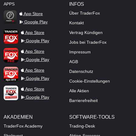
APPS
INFOS
Über TraderFox
App Store
Google Play
Kontakt
TraderFox Flash
TraderFox App
App Store
Vertrag Kündigen
Google Play
Jobs bei TraderFox
TraderFox Pro
App Store
Impressum
Google Play
AGB
TraderFox dpa-AFX ProFeed
App Store
Datenschutz
Google Play
Cookie-Einstellungen
TraderFox Live Trading
App Store
Alle Aktien
Google Play
Barrierefreiheit
AKADEMIEN
SOFTWARE-TOOLS
TraderFox Academy
Trading-Desk
SheInvest
Aktien-Screener