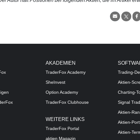
r Autor hält Positionen bei folgenden Aktien, die im Artikel er
AKADEMIEN
SOFTWA
Fox
TraderFox Academy
Trading-De
SheInvest
Aktien-Scr
digen
Option Academy
Charting-T
aderFox
TraderFox Clubhouse
Signal Tra
Aktien-Ran
WEITERE LINKS
Aktien-Port
TraderFox Portal
Aktien-Ter
aktien Magazin