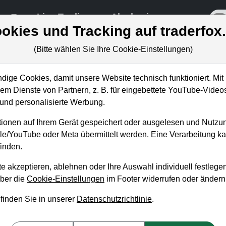
re
Live-Trading
Akademie
off
okies und Tracking auf traderfox
(Bitte wählen Sie Ihre Cookie-Einstellungen)
ige Cookies, damit unsere Website technisch funktioniert. Mit 
m Dienste von Partnern, z. B. für eingebettete YouTube-Video
tiegsgelegenheit bei Cathie Wood
nd personalisierte Werbung.
ionen auf Ihrem Gerät gespeichert oder ausgelesen und Nutzu
gle/YouTube oder Meta übermittelt werden. Eine Verarbeitung 
inden.
e akzeptieren, ablehnen oder Ihre Auswahl individuell festlegen
über die
Cookie-Einstellungen
im Footer widerrufen oder ändern
 finden Sie in unserer
Datenschutzrichtlinie
.