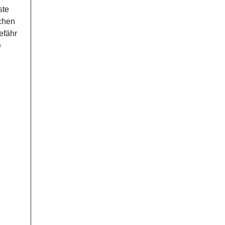
ste
chen
efähr
e