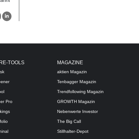
wähnt
RE-TOOLS
MAGAZINE
sk
aktien
Magazin
eener
Tenbagger Magazin
ool
Trendfollowing Magazin
der Pro
GROWTH
Magazin
kings
Nebenwerte Investor
folio
The Big Call
minal
Stillhalter-Depot