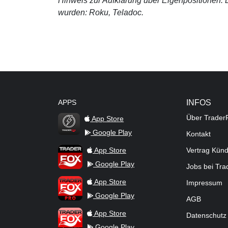
Hinweis zur Aufklärung über Eigenpositionen: De
wurden: Roku, Teladoc.
APPS
INFOS
Über Trader
App Store
Google Play
Kontakt
TraderFox Flash
TraderFox App
App Store
Vertrag Kün
Google Play
Jobs bei Tr
TraderFox Pro
App Store
Impressum
Google Play
AGB
TraderFox dpa-AFX ProFeed
App Store
Datenschutz
Google Play