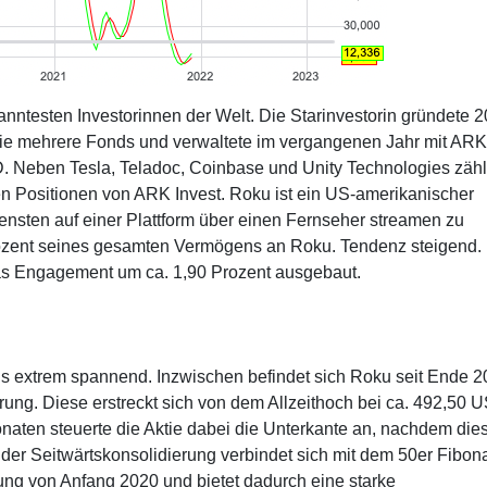
anntesten Investorinnen der Welt. Die Starinvestorin gründete 
t sie mehrere Fonds und verwaltete im vergangenen Jahr mit ARK
 Neben Tesla, Teladoc, Coinbase und Unity Technologies zähl
 Positionen von ARK Invest. Roku ist ein US-amerikanischer
ensten auf einer Plattform über einen Fernseher streamen zu
Prozent seines gesamten Vermögens an Roku. Tendenz steigend.
as Engagement um ca. 1,90 Prozent ausgebaut.
alls extrem spannend. Inzwischen befindet sich Roku seit Ende 
erung. Diese erstreckt sich von dem Allzeithoch bei ca. 492,50 
naten steuerte die Aktie dabei die Unterkante an, nachdem die
 der Seitwärtskonsolidierung verbindet sich mit dem 50er Fibon
g von Anfang 2020 und bietet dadurch eine starke