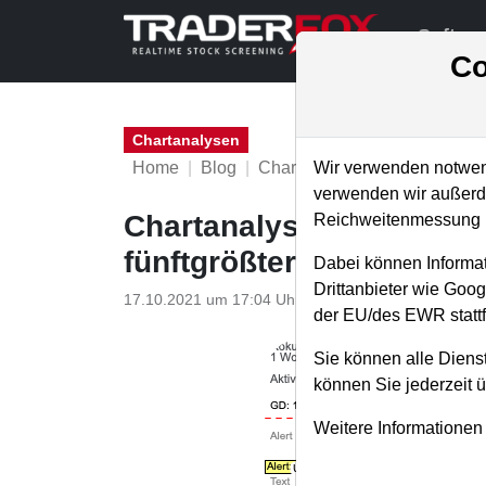
Softwa
Co
Chartanalysen
Home
Blog
Chartanalysen
Wir verwenden notwend
verwenden wir außerde
Chartanalyse Roku: Eins
Reichweitenmessung u
fünftgrößter Position!
Dabei können Informat
Drittanbieter wie Goo
17.10.2021 um 17:04 Uhr
|
P. Uhlschmied
der EU/des EWR stattf
Sie können alle Dienst
können Sie jederzeit 
Weitere Informationen