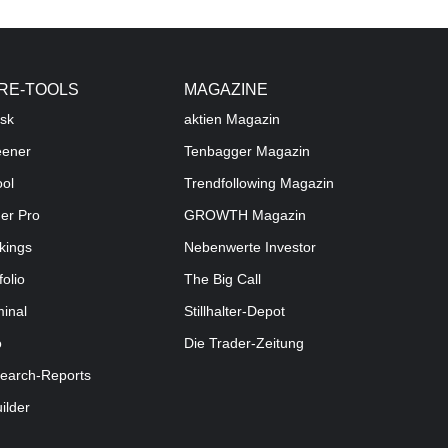
RE-TOOLS
MAGAZINE
sk
aktien
Magazin
eener
Tenbagger Magazin
ool
Trendfollowing Magazin
der Pro
GROWTH
Magazin
kings
Nebenwerte Investor
folio
The Big Call
minal
Stillhalter-Depot
o
Die Trader-Zeitung
earch-Reports
uilder