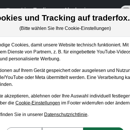
re
Live-Trading
Akademie
off
okies und Tracking auf traderfox
(Bitte wählen Sie Ihre Cookie-Einstellungen)
ige Cookies, damit unsere Website technisch funktioniert. Mit 
m Dienste von Partnern, z. B. für eingebettete YouTube-Video
: davon können SAP-Aktionäre nu
nd personalisierte Werbung.
nk starker Zahlen!
ionen auf Ihrem Gerät gespeichert oder ausgelesen und Nutzu
gle/YouTube oder Meta übermittelt werden. Eine Verarbeitung 
inden.
e akzeptieren, ablehnen oder Ihre Auswahl individuell festlegen
über die
Cookie-Einstellungen
im Footer widerrufen oder ändern
 finden Sie in unserer
Datenschutzrichtlinie
.