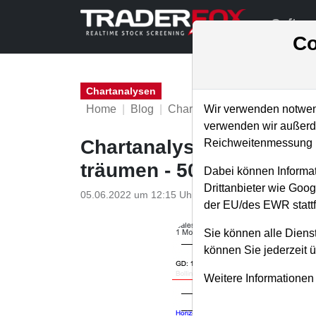
Softwa
Co
Chartanalysen
Home
Blog
Chartanalysen
Wir verwenden notwend
verwenden wir außerde
Chartanalyse Salesforce
Reichweitenmessung u
träumen - 50%-Chance da
Dabei können Informat
Drittanbieter wie Goo
05.06.2022 um 12:15 Uhr
|
P. Uhlschmied
der EU/des EWR stattf
Sie können alle Dienst
können Sie jederzeit 
Weitere Informationen