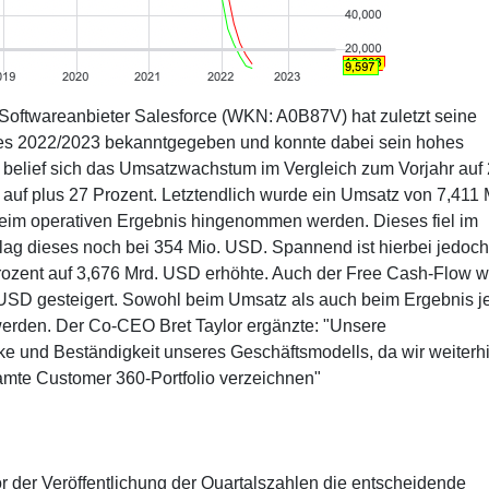
oftwareanbieter Salesforce (WKN: A0B87V) hat zuletzt seine
hres 2022/2023 bekanntgegeben und konnte dabei sein hohes
 belief sich das Umsatzwachstum im Vergleich zum Vorjahr auf
 auf plus 27 Prozent. Letztendlich wurde ein Umsatz von 7,411 
eim operativen Ergebnis hingenommen werden. Dieses fiel im
 lag dieses noch bei 354 Mio. USD. Spannend ist hierbei jedoch
Prozent auf 3,676 Mrd. USD erhöhte. Auch der Free Cash-Flow 
 USD gesteigert. Sowohl beim Umsatz als auch beim Ergebnis j
werden. Der Co-CEO Bret Taylor ergänzte: "Unsere
e und Beständigkeit unseres Geschäftsmodells, da wir weiterh
amte Customer 360-Portfolio verzeichnen"
vor der Veröffentlichung der Quartalszahlen die entscheidende