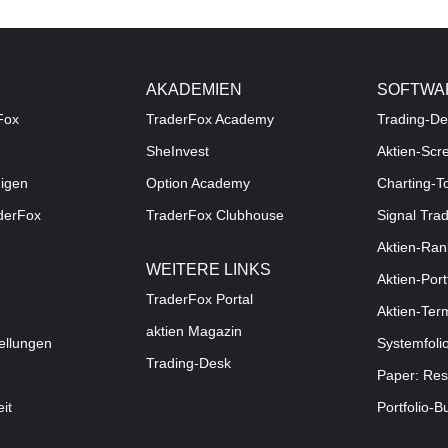
AKADEMIEN
SOFTWA
Fox
TraderFox Academy
Trading-De
SheInvest
Aktien-Scr
digen
Option Academy
Charting-T
aderFox
TraderFox Clubhouse
Signal Tra
Aktien-Ran
WEITERE LINKS
Aktien-Port
TraderFox Portal
Aktien-Ter
aktien Magazin
ellungen
Systemfoli
Trading-Desk
Paper: Res
eit
Portfolio-B