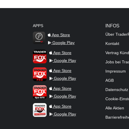
APPS
INFOS
Über Trader
App Store
Google Play
Kontakt
TraderFox Flash
TraderFox App
App Store
Vertrag Kün
Google Play
Jobs bei Tr
TraderFox Pro
App Store
Impressum
Google Play
AGB
TraderFox dpa-AFX ProFeed
App Store
Datenschutz
Google Play
Cookie-Einst
TraderFox Live Trading
App Store
Alle Aktien
Google Play
Barrierefreih