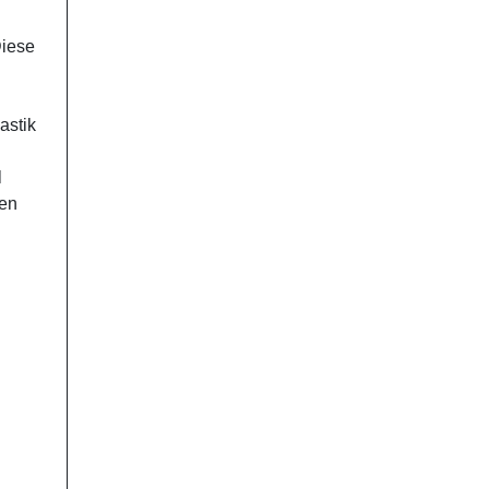
Diese
astik
l
den