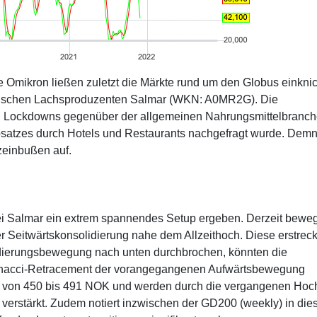
 Omikron ließen zuletzt die Märkte rund um den Globus einkni
egischen Lachsproduzenten Salmar (WKN: A0MR2G). Die
n Lockdowns gegenüber der allgemeinen Nahrungsmittelbranch
Absatzes durch Hotels und Restaurants nachgefragt wurde. Dem
zeinbußen auf.
bei Salmar ein extrem spannendes Setup ergeben. Derzeit beweg
er Seitwärtskonsolidierung nahe dem Allzeithoch. Diese erstreck
idierungsbewegung nach unten durchbrochen, könnten die
bonacci-Retracement der vorangegangenen Aufwärtsbewegung
ch von 450 bis 491 NOK und werden durch die vergangenen Hoc
verstärkt. Zudem notiert inzwischen der GD200 (weekly) in die