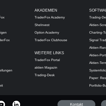
AKADEMIEN
SOFTWA
Fox
TraderFox Academy
Trading-De
SheInvest
Aktien-Scr
digen
Option Academy
Charting-T
aderFox
TraderFox Clubhouse
Signal Tra
Aktien-Ran
WEITERE LINKS
Aktien-Port
TraderFox Portal
Aktien-Ter
aktien Magazin
ellungen
Systemfoli
Trading-Desk
Paper: Res
eit
Portfolio-B
Kontakt