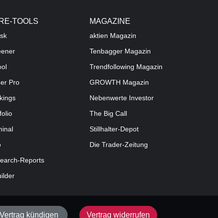
RE-TOOLS
MAGAZINE
sk
aktien
Magazin
eener
Tenbagger Magazin
ool
Trendfollowing Magazin
der Pro
GROWTH
Magazin
kings
Nebenwerte Investor
folio
The Big Call
minal
Stillhalter-Depot
o
Die Trader-Zeitung
earch-Reports
uilder
Vertrag kündigen
Vertrag widerrufen