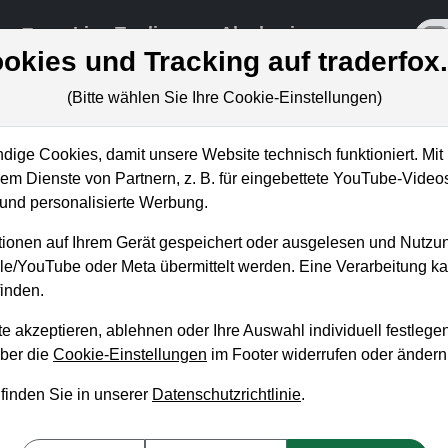
re
Live-Trading
Akademie
off
okies und Tracking auf traderfox
(Bitte wählen Sie Ihre Cookie-Einstellungen)
ige Cookies, damit unsere Website technisch funktioniert. Mit 
m Dienste von Partnern, z. B. für eingebettete YouTube-Video
hier stocke ich meine
nd personalisierte Werbung.
uf!
ionen auf Ihrem Gerät gespeichert oder ausgelesen und Nutzu
gle/YouTube oder Meta übermittelt werden. Eine Verarbeitung 
inden.
e akzeptieren, ablehnen oder Ihre Auswahl individuell festlegen
über die
Cookie-Einstellungen
im Footer widerrufen oder ändern
 finden Sie in unserer
Datenschutzrichtlinie
.