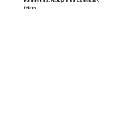
könnte im 2. Halbjahr ihr Comeback
feiern