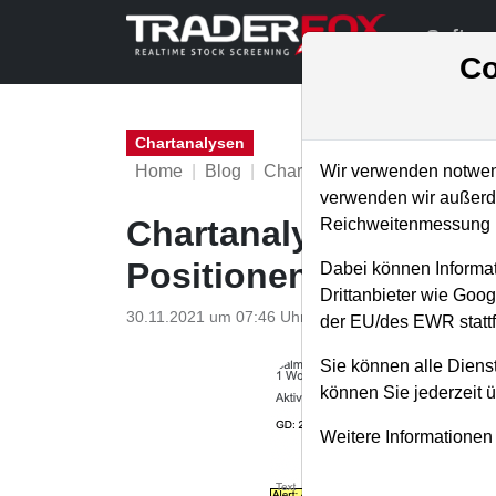
Softwa
Co
Chartanalysen
Home
Blog
Chartanalysen
Wir verwenden notwend
verwenden wir außerde
Chartanalyse Salmar: 
Reichweitenmessung u
Positionen gewaltig a
Dabei können Informat
Drittanbieter wie Goo
30.11.2021 um 07:46 Uhr
|
P. Uhlschmied
der EU/des EWR stattf
Sie können alle Dienst
können Sie jederzeit 
Weitere Informationen