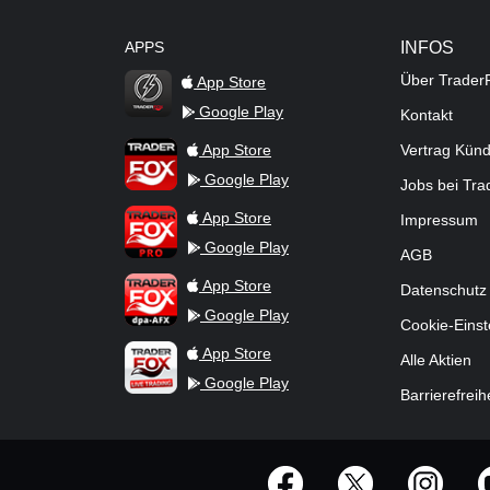
APPS
INFOS
Über Trader
App Store
Google Play
Kontakt
TraderFox Flash
TraderFox App
App Store
Vertrag Kün
Google Play
Jobs bei Tr
TraderFox Pro
App Store
Impressum
Google Play
AGB
TraderFox dpa-AFX ProFeed
App Store
Datenschutz
Google Play
Cookie-Einst
TraderFox Live Trading
App Store
Alle Aktien
Google Play
Barrierefreih
offizielle Social Media-Accounts