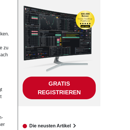
cken.
e zu
nach
GRATIS
t
REGISTRIEREN
t
h-
ser
Die neusten Artikel