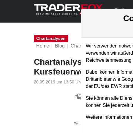
Softwa
Co
Chartanalysen
Home
Blog
Chartanalysen
Wir verwenden notwend
verwenden wir außerde
Chartanalyse SalMar: wi
Reichweitenmessung u
Kursfeuerwerk entfache
Dabei können Informat
Drittanbieter wie Goo
20.05.2019 um 13:50 Uhr
|
P. Uhlschmied
der EU/des EWR stattf
Sie können alle Dienst
können Sie jederzeit 
Weitere Informationen