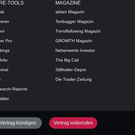
RE-TOOLS
MAGAZINE
sk
aktien
Magazin
eener
Tenbagger Magazin
ool
Trendfollowing Magazin
der Pro
GROWTH
Magazin
kings
Nebenwerte Investor
folio
The Big Call
minal
Stillhalter-Depot
o
Die Trader-Zeitung
earch-Reports
uilder
Vertrag kündigen
Vertrag widerrufen