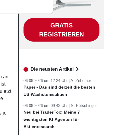
GRATIS
REGISTRIEREN
Die neusten Artikel
n an
06.08.2026 um 12:24 Uhr |
A. Zehetner
ist
Paper - Das sind derzeit die besten
uletzt
US-Wachstumsaktien
ne
06.08.2026 um 09:43 Uhr |
S. Betschinger
Neu bei TraderFox: Meine 7
 je
wichtigsten KI-Agenten für
Aktienresearch