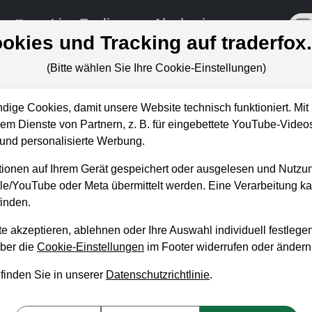
re
Live-Trading
Akademie
off
okies und Tracking auf traderfox
(Bitte wählen Sie Ihre Cookie-Einstellungen)
ige Cookies, damit unsere Website technisch funktioniert. Mit 
m Dienste von Partnern, z. B. für eingebettete YouTube-Video
eso die Quartalszahlen ein wahre
nd personalisierte Werbung.
n können!
ionen auf Ihrem Gerät gespeichert oder ausgelesen und Nutzu
gle/YouTube oder Meta übermittelt werden. Eine Verarbeitung 
inden.
e akzeptieren, ablehnen oder Ihre Auswahl individuell festlegen
über die
Cookie-Einstellungen
im Footer widerrufen oder ändern
 finden Sie in unserer
Datenschutzrichtlinie
.