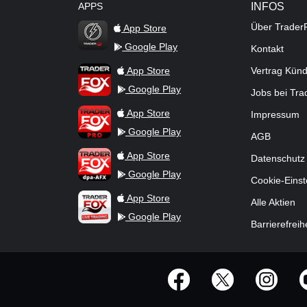
APPS
INFOS
Über Trader
App Store
Google Play
Kontakt
TraderFox Flash
TraderFox App
App Store
Vertrag Kün
Google Play
Jobs bei Tr
TraderFox Pro
App Store
Impressum
Google Play
AGB
TraderFox dpa-AFX ProFeed
App Store
Datenschutz
Google Play
Cookie-Einst
TraderFox Live Trading
App Store
Alle Aktien
Google Play
Barrierefreih
offizielle Social Media-Accounts