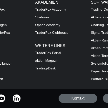
AKADEMIEN
SOFTWA
Fox
TraderFox Academy
Trading-De
SheInvest
Aktien-Scr
digen
Option Academy
Charting-T
aderFox
TraderFox Clubhouse
Signal Tra
Aktien-Ran
WEITERE LINKS
Aktien-Port
TraderFox Portal
Aktien-Ter
aktien Magazin
ellungen
Systemfoli
Trading-Desk
Paper: Res
eit
Portfolio-B
Kontakt