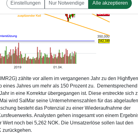
Einstellungen
Nur Notwendige
Alle akzeptieren
MR2G) zählte vor allem im vergangenen Jahr zu den Highflyer
halb eines Jahres um mehr als 150 Prozent zu. Dementsprechend 
ahr in eine Korrektur übergegangen ist. Diese erstreckte sich z
 Mai wird SalMar seine Unternehmenszahlen für das abgelaufe
rraschung besteht das Potenzial zu einer Wiederaufnahme der
rsfeuerwerks. Analysten gehen insgesamt von einem Ergebnis
er Wert noch bei 5,262 NOK. Die Umsatzerlöse sollen laut den
K zurückgehen.