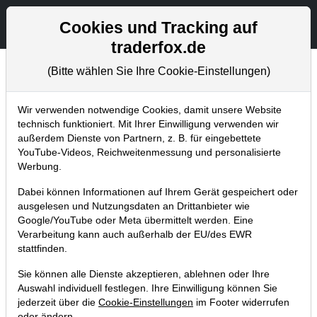
Aktien- und Artikelsuche
Seite
Cookies und Tracking auf
traderfox.de
(Bitte wählen Sie Ihre Cookie-Einstellungen)
Chartanalysen
Home
Blog
Chartanalysen
Wir verwenden notwendige Cookies, damit unsere Website
technisch funktioniert. Mit Ihrer Einwilligung verwenden wir
außerdem Dienste von Partnern, z. B. für eingebettete
Chartanalyse SAP: guter
YouTube-Videos, Reichweitenmessung und personalisierte
Einstiegszeitpunkt beim DAX-
Werbung.
Schwergewicht?
Dabei können Informationen auf Ihrem Gerät gespeichert oder
ausgelesen und Nutzungsdaten an Drittanbieter wie
01.12.2020 um 08:23 Uhr
|
P. Uhlschmied
Google/YouTube oder Meta übermittelt werden. Eine
Verarbeitung kann auch außerhalb der EU/des EWR
stattfinden.
Sie können alle Dienste akzeptieren, ablehnen oder Ihre
Auswahl individuell festlegen. Ihre Einwilligung können Sie
jederzeit über die
Cookie-Einstellungen
im Footer widerrufen
oder ändern.