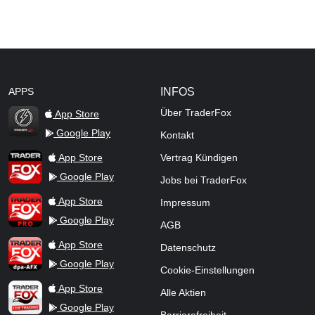
APPS
INFOS
Über TraderFox
App Store
Google Play
Kontakt
TraderFox Flash
TraderFox App
App Store
Vertrag Kündigen
Google Play
Jobs bei TraderFox
TraderFox Pro
App Store
Impressum
Google Play
AGB
TraderFox dpa-AFX ProFeed
App Store
Datenschutz
Google Play
Cookie-Einstellungen
TraderFox Live Trading
App Store
Alle Aktien
Google Play