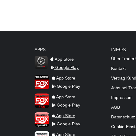
APPS
INFOS
Über Trader
App Store
Google Play
Kontakt
TraderFox Flash
TraderFox App
App Store
Vertrag Kün
Google Play
Jobs bei Tr
TraderFox Pro
App Store
Impressum
Google Play
AGB
TraderFox dpa-AFX ProFeed
App Store
Datenschutz
Google Play
Cookie-Einst
TraderFox Live Trading
App Store