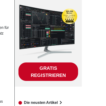
n für
atz
GRATIS
REGISTRIEREN
us
Die neusten Artikel