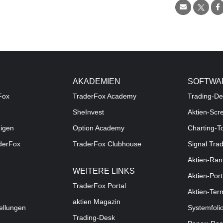
AKADEMIEN
SOFTWA
Fox
TraderFox Academy
Trading-De
SheInvest
Aktien-Scr
digen
Option Academy
Charting-T
aderFox
TraderFox Clubhouse
Signal Tra
Aktien-Ran
WEITERE LINKS
Aktien-Port
TraderFox Portal
Aktien-Ter
aktien Magazin
ellungen
Systemfoli
Trading-Desk