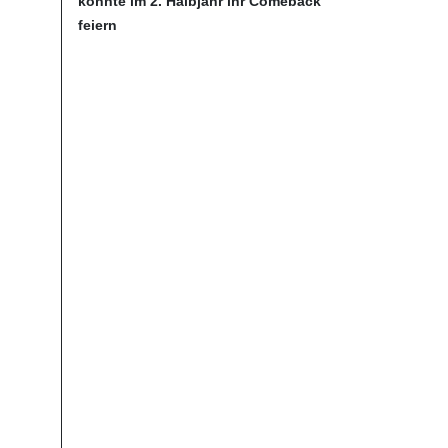
könnte im 2. Halbjahr ihr Comeback
feiern