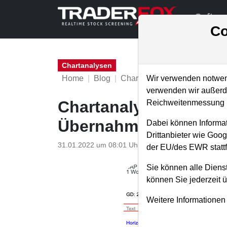
Softwa
Co
Chartanalysen
Home
Blog
Chartanalysen
Wir verwenden notwend
verwenden wir außerde
Chartanalyse SAP: Ka
Reichweitenmessung u
Übernahme?
Dabei können Informat
Drittanbieter wie Goo
31.01.2022 um 08:01 Uhr
|
P. Uhlschmied
der EU/des EWR stattf
Sie können alle Dienst
können Sie jederzeit 
Weitere Informationen