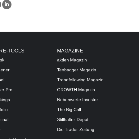
RE-TOOLS
MAGAZINE
sk
aktien
Magazin
eener
Tenbagger Magazin
ool
Trendfollowing Magazin
der Pro
GROWTH
Magazin
kings
Nebenwerte Investor
folio
The Big Call
minal
Stillhalter-Depot
o
Die Trader-Zeitung