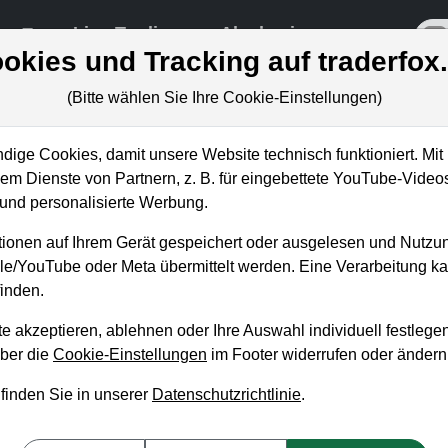
re
Live-Trading
Akademie
off
okies und Tracking auf traderfox
(Bitte wählen Sie Ihre Cookie-Einstellungen)
ige Cookies, damit unsere Website technisch funktioniert. Mit 
m Dienste von Partnern, z. B. für eingebettete YouTube-Video
ufgelegenheit nach sinnvolle
nd personalisierte Werbung.
ionen auf Ihrem Gerät gespeichert oder ausgelesen und Nutzu
gle/YouTube oder Meta übermittelt werden. Eine Verarbeitung 
inden.
e akzeptieren, ablehnen oder Ihre Auswahl individuell festlegen
über die
Cookie-Einstellungen
im Footer widerrufen oder ändern
 finden Sie in unserer
Datenschutzrichtlinie
.