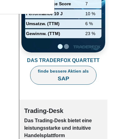
Unternehmen.
Relative Stärke Score
7
Performance 10 J
10 %
Umsatzw. (TTM)
6 %
Gewinnw. (TTM)
23 %
DAS TRADERFOX QUARTETT
finde bessere Aktien als
SAP
Trading-Desk
Das Trading-
Desk bie­tet eine
leis­tungs­star­ke und in­tui­tive
Han­dels­platt­form