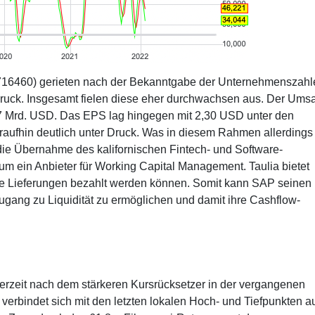
16460) gerieten nach der Bekanntgabe der Unternehmenszahle
 Druck. Insgesamt fielen diese eher durchwachsen aus. Der Ums
97 Mrd. USD. Das EPS lag hingegen mit 2,30 USD unter den
raufhin deutlich unter Druck. Was in diesem Rahmen allerdings
die Übernahme des kalifornischen Fintech- und Software-
 um ein Anbieter für Working Capital Management. Taulia bietet
hre Lieferungen bezahlt werden können. Somit kann SAP seinen
gang zu Liquidität zu ermöglichen und damit ihre Cashflow-
derzeit nach dem stärkeren Kursrücksetzer in der vergangenen
erbindet sich mit den letzten lokalen Hoch- und Tiefpunkten a