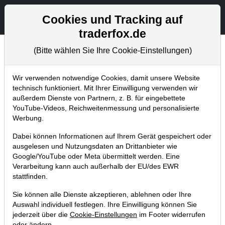
Aktien- und Artikelsuche
Seite
Cookies und Tracking auf
traderfox.de
(Bitte wählen Sie Ihre Cookie-Einstellungen)
Chartanalysen
Home
Blog
Chartanalysen
Wir verwenden notwendige Cookies, damit unsere Website
technisch funktioniert. Mit Ihrer Einwilligung verwenden wir
außerdem Dienste von Partnern, z. B. für eingebettete
Chartanalyse Shell: gelingt
YouTube-Videos, Reichweitenmessung und personalisierte
doch noch der Turnaround?
Werbung.
Dabei können Informationen auf Ihrem Gerät gespeichert oder
18.09.2020 um 06:12 Uhr
|
P. Uhlschmied
ausgelesen und Nutzungsdaten an Drittanbieter wie
Google/YouTube oder Meta übermittelt werden. Eine
Verarbeitung kann auch außerhalb der EU/des EWR
stattfinden.
Sie können alle Dienste akzeptieren, ablehnen oder Ihre
Auswahl individuell festlegen. Ihre Einwilligung können Sie
jederzeit über die
Cookie-Einstellungen
im Footer widerrufen
oder ändern.