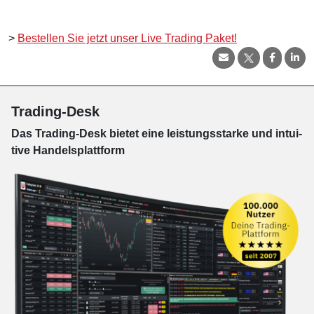
>
Bestellen Sie jetzt unser Live Trading Paket!
Trading-Desk
Das Trading-
Desk bie­tet eine leis­tungs­star­ke und in­tui­
tive Han­dels­platt­form