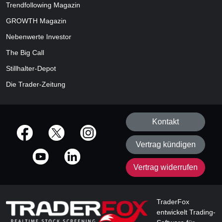
Trendfollowing Magazin
GROWTH
Magazin
Nebenwerte Investor
The Big Call
Stillhalter-Depot
Die Trader-Zeitung
Kontakt
offizielle Social Media-Accounts
Vertrag kündigen
Vertrag widerrufen
TraderFox
entwickelt Trading-