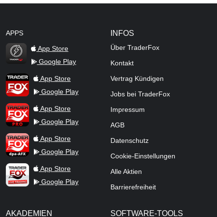
APPS
INFOS
Über TraderFox
App Store
Google Play
Kontakt
TraderFox Flash
TraderFox App
App Store
Vertrag Kündigen
Google Play
Jobs bei TraderFox
TraderFox Pro
App Store
Impressum
Google Play
AGB
TraderFox dpa-AFX ProFeed
App Store
Datenschutz
Google Play
Cookie-Einstellungen
TraderFox Live Trading
App Store
Alle Aktien
Google Play
Barrierefreiheit
AKADEMIEN
SOFTWARE-TOOLS