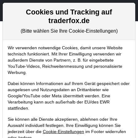
Aktien- und Artikelsuche
Seite
Cookies und Tracking auf
traderfox.de
(Bitte wählen Sie Ihre Cookie-Einstellungen)
Chartanalysen
Home
Blog
Chartanalysen
Wir verwenden notwendige Cookies, damit unsere Website
technisch funktioniert. Mit Ihrer Einwilligung verwenden wir
außerdem Dienste von Partnern, z. B. für eingebettete
Chartanalyse Shell: Turnaround in
YouTube-Videos, Reichweitenmessung und personalisierte
Sicht? Was passiert, wenn sich der
Werbung.
Ölpreis nicht erholt?
Dabei können Informationen auf Ihrem Gerät gespeichert oder
ausgelesen und Nutzungsdaten an Drittanbieter wie
16.04.2020 um 17:49 Uhr
|
P. Uhlschmied
Google/YouTube oder Meta übermittelt werden. Eine
Verarbeitung kann auch außerhalb der EU/des EWR
stattfinden.
Sie können alle Dienste akzeptieren, ablehnen oder Ihre
Auswahl individuell festlegen. Ihre Einwilligung können Sie
jederzeit über die
Cookie-Einstellungen
im Footer widerrufen
oder ändern.