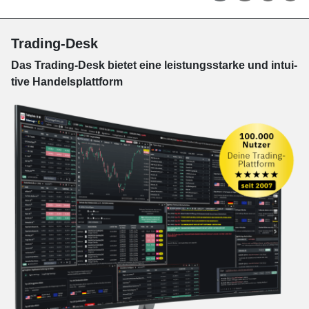
Trading-Desk
Das Trading-
Desk bie­tet eine leis­tungs­star­ke und in­tui­
tive Han­dels­platt­form