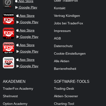
Über TraderFox
App Store
Google Play
Kontakt
TraderFox Flash
TraderFox App
App Store
Vertrag Kündigen
Google Play
Jobs bei TraderFox
TraderFox Pro
App Store
Impressum
Google Play
AGB
TraderFox dpa-AFX ProFeed
App Store
Datenschutz
Google Play
Cookie-Einstellungen
TraderFox Live Trading
App Store
Alle Aktien
Google Play
Barrierefreiheit
AKADEMIEN
SOFTWARE-TOOLS
TraderFox Academy
Trading-Desk
SheInvest
Aktien-Screener
Option Academy
Charting-Tool