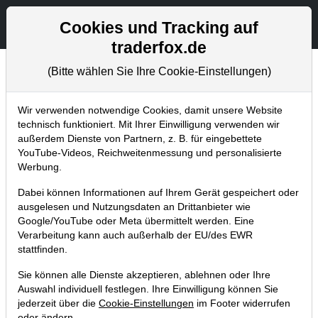
Aktien- und Artikelsuche
Seite
Cookies und Tracking auf
traderfox.de
(Bitte wählen Sie Ihre Cookie-Einstellungen)
Chartanalysen
Home
Blog
Chartanalysen
Wir verwenden notwendige Cookies, damit unsere Website
technisch funktioniert. Mit Ihrer Einwilligung verwenden wir
außerdem Dienste von Partnern, z. B. für eingebettete
Chartanalyse Shopify: Neue Impulse
YouTube-Videos, Reichweitenmessung und personalisierte
durch neue Kooperation – über 150%
Werbung.
Potenzial!
Dabei können Informationen auf Ihrem Gerät gespeichert oder
ausgelesen und Nutzungsdaten an Drittanbieter wie
25.06.2022 um 13:14 Uhr
|
P. Uhlschmied
Google/YouTube oder Meta übermittelt werden. Eine
Verarbeitung kann auch außerhalb der EU/des EWR
stattfinden.
Sie können alle Dienste akzeptieren, ablehnen oder Ihre
Auswahl individuell festlegen. Ihre Einwilligung können Sie
jederzeit über die
Cookie-Einstellungen
im Footer widerrufen
oder ändern.