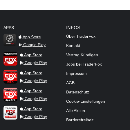
APPS
INFOS
Über TraderFox
App Store
Google Play
Kontakt
TraderFox Flash
TraderFox App
App Store
Vertrag Kündigen
Google Play
Jobs bei TraderFox
TraderFox Pro
App Store
Impressum
Google Play
AGB
TraderFox dpa-AFX ProFeed
App Store
Datenschutz
Google Play
Cookie-Einstellungen
TraderFox Live Trading
App Store
Alle Aktien
Google Play
Barrierefreiheit