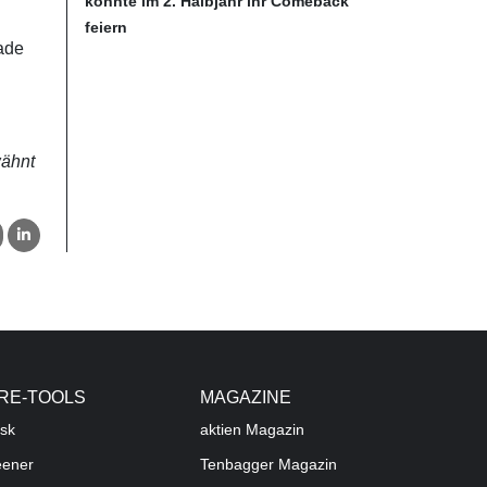
könnte im 2. Halbjahr ihr Comeback
feiern
rade
wähnt
RE-TOOLS
MAGAZINE
sk
aktien
Magazin
eener
Tenbagger Magazin