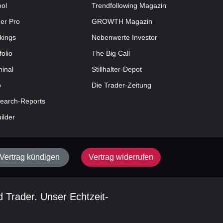
ool
Trendfollowing Magazin
der Pro
GROWTH
Magazin
kings
Nebenwerte Investor
folio
The Big Call
minal
Stillhalter-Depot
o
Die Trader-Zeitung
earch-Reports
uilder
Vertrag kündigen
Vertrag widerrufen
d Trader. Unser Echtzeit-