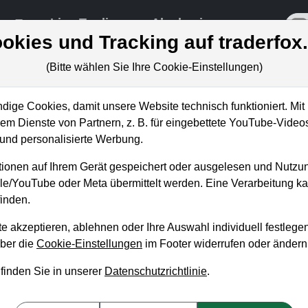
re
Live-Trading
Akademie
off
okies und Tracking auf traderfox
(Bitte wählen Sie Ihre Cookie-Einstellungen)
ige Cookies, damit unsere Website technisch funktioniert. Mit 
m Dienste von Partnern, z. B. für eingebettete YouTube-Video
: Rakete gezündet –
nd personalisierte Werbung.
stum!
ionen auf Ihrem Gerät gespeichert oder ausgelesen und Nutzu
gle/YouTube oder Meta übermittelt werden. Eine Verarbeitung 
inden.
e akzeptieren, ablehnen oder Ihre Auswahl individuell festlegen
über die
Cookie-Einstellungen
im Footer widerrufen oder ändern
 finden Sie in unserer
Datenschutzrichtlinie
.