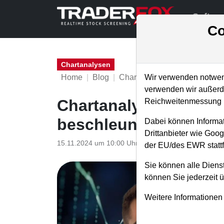
Softwa
Co
Chartanalysen
Home
Blog
Chartanalysen
Wir verwenden notwend
verwenden wir außerde
Chartanalyse Shopify
Reichweitenmessung u
beschleunigtes Wach
Dabei können Informat
Drittanbieter wie Goo
15.11.2024 um 10:00 Uhr
|
P. Uhlschmied
der EU/des EWR stattf
Sie können alle Dienst
können Sie jederzeit 
Weitere Informationen