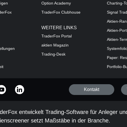
digen
Option Academy
Charting-T
aderFox
TraderFox Clubhouse
Signal Tra
Aktien-Ran
WEITERE LINKS
Aktien-Port
TraderFox Portal
Aktien-Ter
aktien Magazin
ellungen
Systemfoli
Trading-Desk
Paper: Res
eit
Portfolio-B
Kontakt
derFox entwickelt Trading-Software für Anleger un
ienscreener setzt Maßstäbe in der Branche.