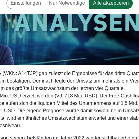
Einstellungen
Nur Notwendige
Alle akzeptieren
(WKN: A14TJP) gab zuletzt die Ergebnisse für das dritte Quart
m bestätigen. Demnach legte der Umsatz um mehr als ein Vier
 um das größte Umsatzwachstum der letzten vier Quartale.
 Mio. USD erzielt werden (VJ: 718 Mio. USD). Der Free-Cashflo
belaufen sich die liquiden Mittel des Unternehmens auf 1,5 Mr
d. USD. Die eigene Prognose wurde damit sowohl beim Umsatz
rtal wird ein ähnliches Umsatzwachstum erwartet und einer stab
resniveau.
y von seinen Tiefständen im Jahre 2022 wieder sichtbar erholen