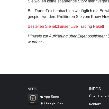
Sie wollen keine spannende Story mehr verpa
Bei TraderFox beobachten wir täglich die Entwi
gespielt werden. Profitieren Sie vom Know-How
Bestellen Sie jetzt unser Live Trading Paket!
Hinweis zur Aufklärung über Eigenpositionen: De
wurden: -.
APPS
INFOS
Über Trader
App Store
Google Play
Kontakt
TraderFox Flash