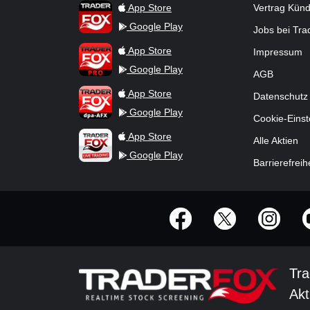
TraderFox App
App Store
Vertrag Kün
Google Play
Jobs bei Tr
TraderFox Pro
App Store
Impressum
Google Play
AGB
TraderFox dpa-AFX ProFeed
App Store
Datenschutz
Google Play
Cookie-Einst
TraderFox Live Trading
App Store
Alle Aktien
Google Play
Barrierefreih
offizielle Social Media-Accounts
Tra
Akt