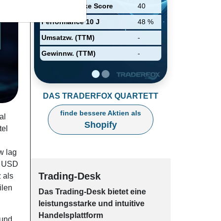
reporting. It focuses on
Relative Stärke Score
40
merchant and subscription
solutions. The company was
Performance 10 J
48 %
founded on September 28, 2004
and is headquartered in Ottawa,
Umsatzw. (TTM)
-
Canada.
Gewinnw. (TTM)
-
DAS TRADERFOX QUARTETT
finde bessere Aktien als
al
Shopify
tel
w lag
d. USD
Trading-Desk
 als
ilen
Das Trading-
Desk bie­tet eine
leis­tungs­star­ke und in­tui­tive
Han­dels­platt­form
 und