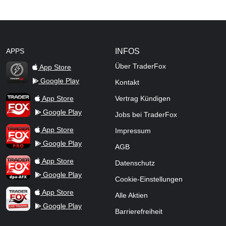
APPS
INFOS
Über TraderFox
App Store
Google Play
Kontakt
TraderFox Flash
TraderFox App
App Store
Vertrag Kündigen
Google Play
Jobs bei TraderFox
TraderFox Pro
App Store
Impressum
Google Play
AGB
TraderFox dpa-AFX ProFeed
App Store
Datenschutz
Google Play
Cookie-Einstellungen
TraderFox Live Trading
App Store
Alle Aktien
Google Play
Barrierefreiheit