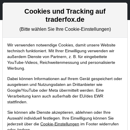
Aktien- und Artikelsuche
Seite
Cookies und Tracking auf
traderfox.de
(Bitte wählen Sie Ihre Cookie-Einstellungen)
Chartanalysen
Home
Blog
Chartanalysen
Wir verwenden notwendige Cookies, damit unsere Website
technisch funktioniert. Mit Ihrer Einwilligung verwenden wir
außerdem Dienste von Partnern, z. B. für eingebettete
Chartanalyse Siemens: Aktie am
YouTube-Videos, Reichweitenmessung und personalisierte
Boden – gelingt Siemens jetzt der
Werbung.
Turnaround?
Dabei können Informationen auf Ihrem Gerät gespeichert oder
ausgelesen und Nutzungsdaten an Drittanbieter wie
02.07.2022 um 13:45 Uhr
|
P. Uhlschmied
Google/YouTube oder Meta übermittelt werden. Eine
Verarbeitung kann auch außerhalb der EU/des EWR
stattfinden.
Sie können alle Dienste akzeptieren, ablehnen oder Ihre
Auswahl individuell festlegen. Ihre Einwilligung können Sie
jederzeit über die
Cookie-Einstellungen
im Footer widerrufen
oder ändern.