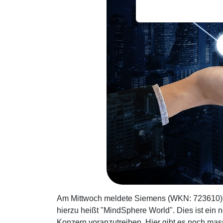
Am Mittwoch meldete Siemens (WKN: 723610) ein
hierzu heißt "MindSphere World". Dies ist ein 
Konzern voranzutreiben. Hier gibt es noch mas