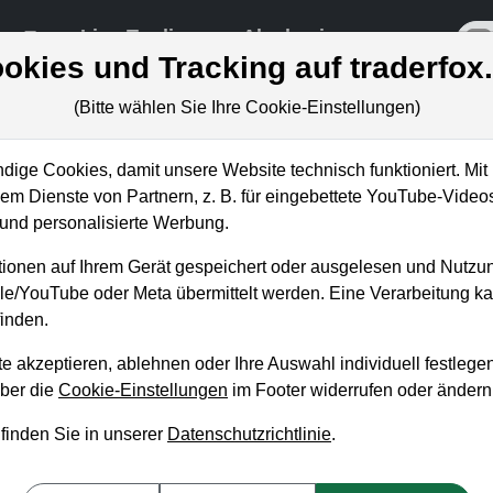
re
Live-Trading
Akademie
off
okies und Tracking auf traderfox
(Bitte wählen Sie Ihre Cookie-Einstellungen)
ige Cookies, damit unsere Website technisch funktioniert. Mit 
m Dienste von Partnern, z. B. für eingebettete YouTube-Video
: Meilenstein in der
nd personalisierte Werbung.
dustrie
ionen auf Ihrem Gerät gespeichert oder ausgelesen und Nutzu
gle/YouTube oder Meta übermittelt werden. Eine Verarbeitung 
inden.
e akzeptieren, ablehnen oder Ihre Auswahl individuell festlegen
über die
Cookie-Einstellungen
im Footer widerrufen oder ändern
 finden Sie in unserer
Datenschutzrichtlinie
.