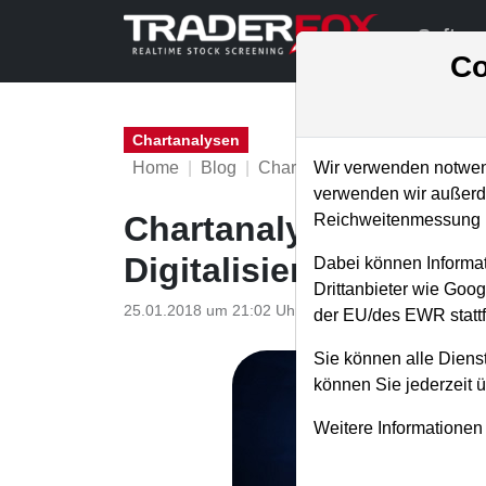
Softwa
Co
Chartanalysen
Home
Blog
Chartanalysen
Wir verwenden notwend
verwenden wir außerde
Chartanalyse Siemens
Reichweitenmessung u
Digitalisierung der In
Dabei können Informat
Drittanbieter wie Goo
25.01.2018 um 21:02 Uhr
|
P. Uhlschmied
der EU/des EWR stattf
Sie können alle Dienst
können Sie jederzeit 
Weitere Informationen