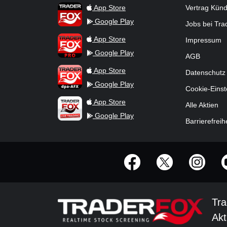
TraderFox App
App Store
Vertrag Kün
Google Play
Jobs bei Tr
TraderFox Pro
App Store
Impressum
Google Play
AGB
TraderFox dpa-AFX ProFeed
App Store
Datenschutz
Google Play
Cookie-Einst
TraderFox Live Trading
App Store
Alle Aktien
Google Play
Barrierefreih
offizielle Social Media-Accounts
Tra
Akt