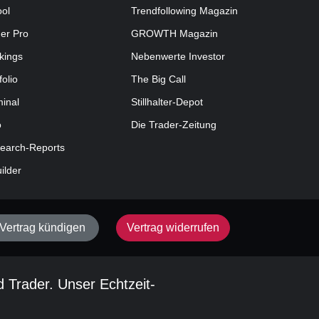
ool
Trendfollowing Magazin
der Pro
GROWTH
Magazin
kings
Nebenwerte Investor
folio
The Big Call
minal
Stillhalter-Depot
o
Die Trader-Zeitung
earch-Reports
uilder
Vertrag kündigen
Vertrag widerrufen
d Trader. Unser Echtzeit-