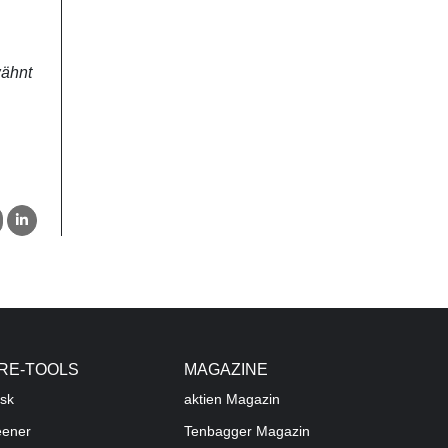
wähnt
RE-TOOLS
MAGAZINE
sk
aktien
Magazin
eener
Tenbagger Magazin