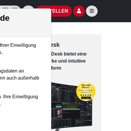
izielle Social Media-Accounts
Aktien- und Artikelsuche öffnen
Seitennavigation öf
BESTELLEN
.de
Trading-Desk
Ihrer Einwilligung
s,
Das Trading-
Desk bie­tet eine
leis­tungs­star­ke und in­tui­tive
Han­dels­platt­form
ngsdaten an
kann auch außerhalb
. Ihre Einwilligung
.