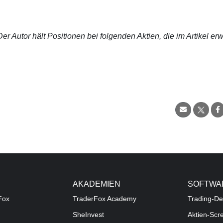
r Autor hält Positionen bei folgenden Aktien, die im Artikel er
AKADEMIEN
SOFTWA
Fox
TraderFox Academy
Trading-De
SheInvest
Aktien-Scr