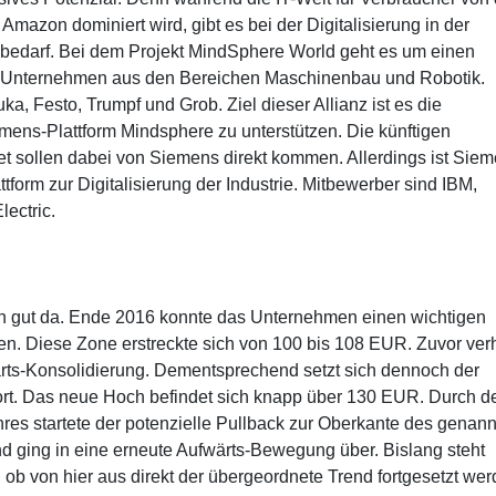
azon dominiert wird, gibt es bei der Digitalisierung in der
olbedarf. Bei dem Projekt MindSphere World geht es um einen
-Unternehmen aus den Bereichen Maschinenbau und Robotik.
, Festo, Trumpf und Grob. Ziel dieser Allianz ist es die
ens-Plattform Mindsphere zu unterstützen. Die künftigen
rnet sollen dabei von Siemens direkt kommen. Allerdings ist Sie
ttform zur Digitalisierung der Industrie. Mitbewerber sind IBM,
ectric.
in gut da. Ende 2016 konnte das Unternehmen einen wichtigen
n. Diese Zone erstreckte sich von 100 bis 108 EUR. Zuvor verh
rts-Konsolidierung. Dementsprechend setzt sich dennoch der
ort. Das neue Hoch befindet sich knapp über 130 EUR. Durch d
ahres startete der potenzielle Pullback zur Oberkante des genan
nd ging in eine erneute Aufwärts-Bewegung über. Bislang steht
ob von hier aus direkt der übergeordnete Trend fortgesetzt we