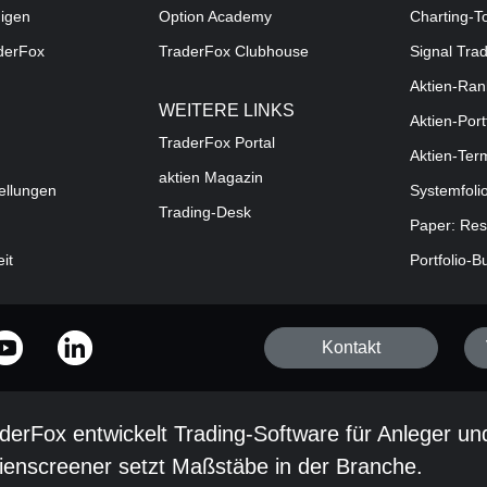
digen
Option Academy
Charting-T
aderFox
TraderFox Clubhouse
Signal Tra
Aktien-Ran
WEITERE LINKS
Aktien-Port
TraderFox Portal
Aktien-Ter
aktien Magazin
ellungen
Systemfoli
Trading-Desk
Paper: Res
eit
Portfolio-B
Kontakt
derFox entwickelt Trading-Software für Anleger un
ienscreener setzt Maßstäbe in der Branche.