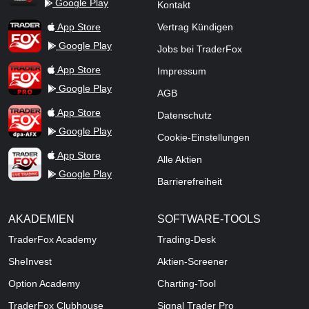
Google Play
Kontakt
TraderFox Flash
TraderFox App
App Store
Vertrag Kündigen
Google Play
Jobs bei TraderFox
TraderFox Pro
App Store
Impressum
Google Play
AGB
TraderFox dpa-AFX ProFeed
App Store
Datenschutz
Google Play
Cookie-Einstellungen
TraderFox Live Trading
App Store
Alle Aktien
Google Play
Barrierefreiheit
AKADEMIEN
SOFTWARE-TOOLS
TraderFox Academy
Trading-Desk
SheInvest
Aktien-Screener
Option Academy
Charting-Tool
TraderFox Clubhouse
Signal Trader Pro