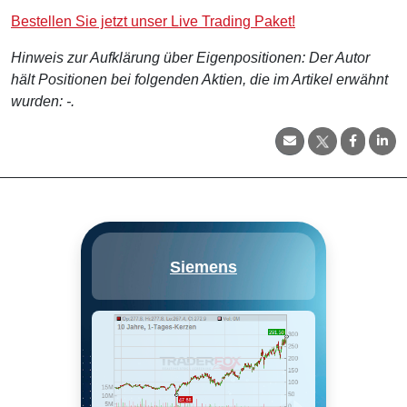
Bestellen Sie jetzt unser Live Trading Paket!
Hinweis zur Aufklärung über Eigenpositionen: Der Autor
hält Positionen bei folgenden Aktien, die im Artikel erwähnt
wurden: -.
Die branchenübergreifende
Siemens
Firma Siemens fokussiert auf
Bereiche der Automation,
Elektrifizierung, Mobilität und
Gesundheit. Ihre drei
wichtigsten Regionen — die
USA, Deutschland und China —
beitragen mehr als die Hälfte
des Gruppenumsatzes. Siemens
hat eine 71%-Investition in der
getrennt gelisteten Siemens