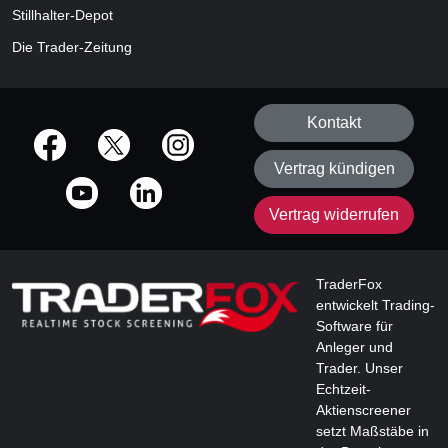
Stillhalter-Depot
Die Trader-Zeitung
Kontakt
offizielle Social Media-Accounts
Vertrag kündigen
Vertrag widerrufen
TraderFox
entwickelt Trading-
Software für
Anleger und
Trader. Unser
Echtzeit-
Aktienscreener
setzt Maßstäbe in