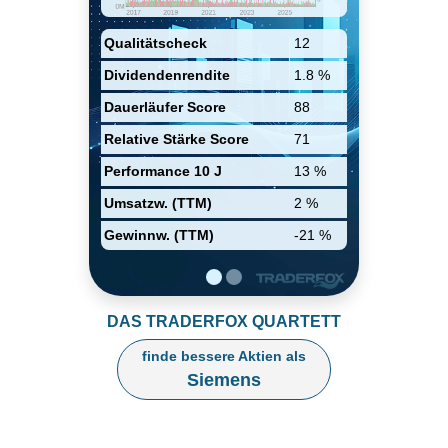
Healthineers. Neuste
Portfolioaktivitäten sind die
Qualitätscheck
12
Börsennotierung von Siemens
Energy, Abspaltung von ihren
Dividendenrendite
1.8 %
Strom und Gas und Siemens
Gamesa Geschäftssegmenten in
Dauerläufer Score
88
2020.
Relative Stärke Score
71
Performance 10 J
13 %
Umsatzw. (TTM)
2 %
Gewinnw. (TTM)
-21 %
DAS TRADERFOX QUARTETT
finde bessere Aktien als
Siemens