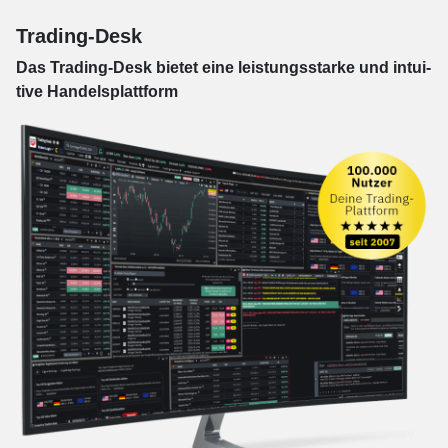
Trading-Desk
Das Trading-
Desk bie­tet eine leis­tungs­star­ke und in­tui­
tive Han­dels­platt­form