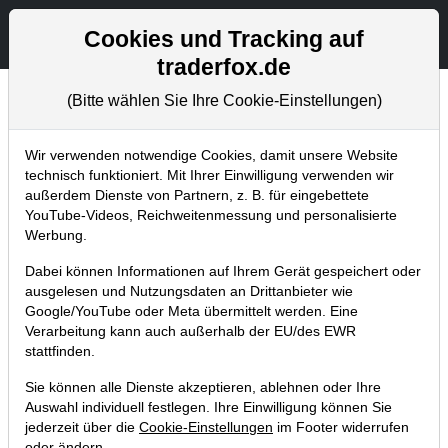
Aktien- und Artikelsuche
Seite
Cookies und Tracking auf
traderfox.de
(Bitte wählen Sie Ihre Cookie-Einstellungen)
Chartanalysen
Home
Blog
Chartanalysen
Wir verwenden notwendige Cookies, damit unsere Website
technisch funktioniert. Mit Ihrer Einwilligung verwenden wir
außerdem Dienste von Partnern, z. B. für eingebettete
Chartanalyse Siemens:
YouTube-Videos, Reichweitenmessung und personalisierte
Strategische Zusammenarbeit mit
Werbung.
Salesforce!
Dabei können Informationen auf Ihrem Gerät gespeichert oder
ausgelesen und Nutzungsdaten an Drittanbieter wie
14.10.2024 um 14:46 Uhr
|
P. Uhlschmied
Google/YouTube oder Meta übermittelt werden. Eine
Verarbeitung kann auch außerhalb der EU/des EWR
stattfinden.
Sie können alle Dienste akzeptieren, ablehnen oder Ihre
Auswahl individuell festlegen. Ihre Einwilligung können Sie
jederzeit über die
Cookie-Einstellungen
im Footer widerrufen
oder ändern.