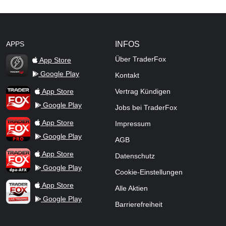
APPS
INFOS
Über TraderFox
App Store
Google Play
Kontakt
TraderFox Flash
TraderFox App
App Store
Vertrag Kündigen
Google Play
Jobs bei TraderFox
TraderFox Pro
App Store
Impressum
Google Play
AGB
TraderFox dpa-AFX ProFeed
App Store
Datenschutz
Google Play
Cookie-Einstellungen
TraderFox Live Trading
App Store
Alle Aktien
Google Play
Barrierefreiheit