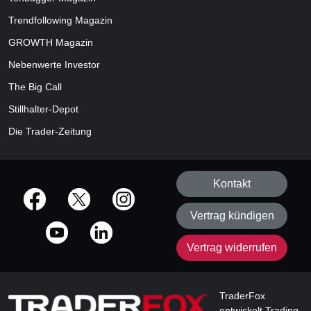
Trendfollowing Magazin
GROWTH
Magazin
Nebenwerte Investor
The Big Call
Stillhalter-Depot
Die Trader-Zeitung
Kontakt
offizielle Social Media-Accounts
Vertrag kündigen
Vertrag widerrufen
TraderFox
entwickelt Trading-