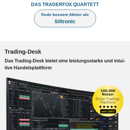
DAS TRADERFOX QUARTETT
finde bessere Aktien als
Siltronic
Trading-Desk
Das Trading-
Desk bie­tet eine leis­tungs­star­ke und in­tui­
tive Han­dels­platt­form