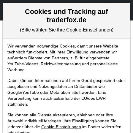
Aktien- und Artikelsuche
Seite
Cookies und Tracking auf
traderfox.de
(Bitte wählen Sie Ihre Cookie-Einstellungen)
Chartanalysen
Home
Blog
Chartanalysen
Wir verwenden notwendige Cookies, damit unsere Website
technisch funktioniert. Mit Ihrer Einwilligung verwenden wir
außerdem Dienste von Partnern, z. B. für eingebettete
Chartanalyse Siltronic: Wo
YouTube-Videos, Reichweitenmessung und personalisierte
lohnt sich ein Einstieg?
Werbung.
Dabei können Informationen auf Ihrem Gerät gespeichert oder
14.10.2024 um 14:42 Uhr
|
P. Uhlschmied
ausgelesen und Nutzungsdaten an Drittanbieter wie
Google/YouTube oder Meta übermittelt werden. Eine
Verarbeitung kann auch außerhalb der EU/des EWR
stattfinden.
Sie können alle Dienste akzeptieren, ablehnen oder Ihre
Auswahl individuell festlegen. Ihre Einwilligung können Sie
jederzeit über die
Cookie-Einstellungen
im Footer widerrufen
oder ändern.