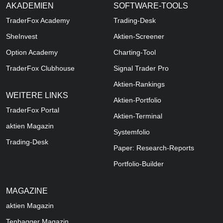
AKADEMIEN
SOFTWARE-TOOLS
TraderFox Academy
Trading-Desk
SheInvest
Aktien-Screener
Option Academy
Charting-Tool
TraderFox Clubhouse
Signal Trader Pro
Aktien-Rankings
WEITERE LINKS
Aktien-Portfolio
TraderFox Portal
Aktien-Terminal
aktien Magazin
Systemfolio
Trading-Desk
Paper: Research-Reports
Portfolio-Builder
MAGAZINE
aktien
Magazin
Tenbagger Magazin