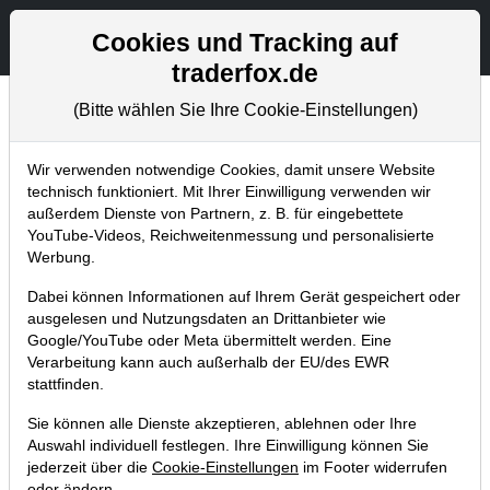
Aktien- und Artikelsuche
Seite
Cookies und Tracking auf
traderfox.de
(Bitte wählen Sie Ihre Cookie-Einstellungen)
Chartanalysen
Home
Blog
Chartanalysen
Wir verwenden notwendige Cookies, damit unsere Website
technisch funktioniert. Mit Ihrer Einwilligung verwenden wir
außerdem Dienste von Partnern, z. B. für eingebettete
Chartanalyse Snap: Aktie mit Pivotal
YouTube-Videos, Reichweitenmessung und personalisierte
News-Point – ich erwäge einen Kauf
Werbung.
am Allzeithoch!
Dabei können Informationen auf Ihrem Gerät gespeichert oder
ausgelesen und Nutzungsdaten an Drittanbieter wie
27.07.2021 um 07:45 Uhr
|
P. Uhlschmied
Google/YouTube oder Meta übermittelt werden. Eine
Verarbeitung kann auch außerhalb der EU/des EWR
stattfinden.
Sie können alle Dienste akzeptieren, ablehnen oder Ihre
Auswahl individuell festlegen. Ihre Einwilligung können Sie
jederzeit über die
Cookie-Einstellungen
im Footer widerrufen
oder ändern.