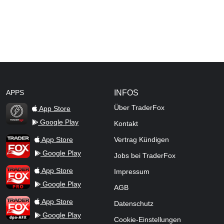
APPS
INFOS
Über TraderFox
App Store
Google Play
Kontakt
TraderFox Flash
TraderFox App
App Store
Vertrag Kündigen
Google Play
Jobs bei TraderFox
TraderFox Pro
App Store
Impressum
Google Play
AGB
TraderFox dpa-AFX ProFeed
App Store
Datenschutz
Google Play
Cookie-Einstellungen