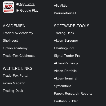
TraderFox Live Trading
App Store
Alle Aktien
Google Play
Barrierefreiheit
AKADEMIEN
SOFTWARE-TOOLS
TraderFox Academy
Trading-Desk
SheInvest
Aktien-Screener
Option Academy
Charting-Tool
TraderFox Clubhouse
Signal Trader Pro
Aktien-Rankings
WEITERE LINKS
Aktien-Portfolio
TraderFox Portal
Aktien-Terminal
aktien Magazin
Systemfolio
Trading-Desk
Paper: Research-Reports
Portfolio-Builder