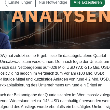
Einstellungen
Nur Notwendige
Alle akzeptieren
 hat zuletzt seine Ergebnisse für das abgelaufene Quartal
s Umsatzwachstum verzeichnen. Demnach legte der Umsatz u
e sich das Nettoergebnis auf -328 Mio. USD (VJ: -215 Mio. USD
sitiv, ging jedoch im Vergleich zum Vorjahr (103 Mio. USD)
r liquide Mittel und kurzfristige Anlagen von rund 4,2 Mrd. USD.
ktkapitalisierung des Unternehmens um rund ein Drittel an.
nach der Bekanntgabe der Quartalszahlen im Wert massiv zulege
ende Widerstand bei ca. 145 USD nachhaltig überwunden wer
Aufgrund des Anstiegs wurde ebenfalls ein bestätigtes Umkehrsi