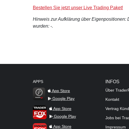
Bestellen Sie jetzt unser Live Trading Paket!
Hinweis zur Aufklärung über Eigenpositionen: De
wurden: -.
APPS
INFOS
Über Trader
App Store
Google Play
Kontakt
TraderFox Flash
TraderFox App
App Store
Vertrag Kün
Google Play
Jobs bei Tr
TraderFox Pro
App Store
Impressum