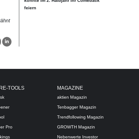
könnte im 2. Halbjahr ihr Comeback
feiern
wähnt
RE-TOOLS
MAGAZINE
sk
aktien
Magazin
eener
Tenbagger Magazin
ool
Trendfollowing Magazin
der Pro
GROWTH
Magazin
kings
Nebenwerte Investor