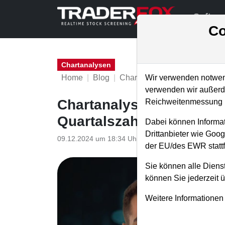
Softwa
Co
Chartanalysen
Home
Blog
Chartanalysen
Wir verwenden notwend
verwenden wir außerde
Chartanalyse Snowflake:
Reichweitenmessung u
Quartalszahlen! Ist das 
Dabei können Informat
Drittanbieter wie Goo
09.12.2024 um 18:34 Uhr
|
P. Uhlschmied
der EU/des EWR stattf
Sie können alle Dienst
können Sie jederzeit 
Weitere Informationen