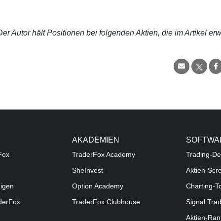
r Autor hält Positionen bei folgenden Aktien, die im Artikel er
AKADEMIEN
SOFTWA
Fox
TraderFox Academy
Trading-De
SheInvest
Aktien-Scr
digen
Option Academy
Charting-T
aderFox
TraderFox Clubhouse
Signal Tra
Aktien-Ran