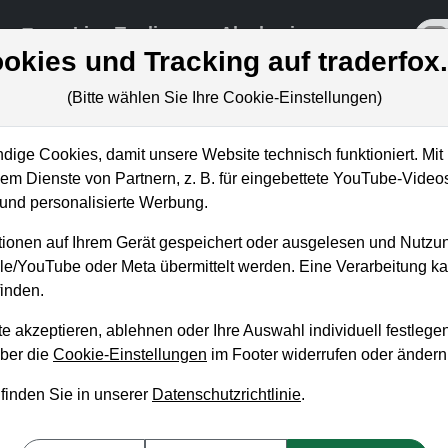
re
Live-Trading
Akademie
off
okies und Tracking auf traderfox
(Bitte wählen Sie Ihre Cookie-Einstellungen)
ige Cookies, damit unsere Website technisch funktioniert. Mit 
m Dienste von Partnern, z. B. für eingebettete YouTube-Video
 Aktie explodiert nach
nd personalisierte Werbung.
der Turnaround?
ionen auf Ihrem Gerät gespeichert oder ausgelesen und Nutzu
gle/YouTube oder Meta übermittelt werden. Eine Verarbeitung 
inden.
e akzeptieren, ablehnen oder Ihre Auswahl individuell festlegen
über die
Cookie-Einstellungen
im Footer widerrufen oder ändern
 finden Sie in unserer
Datenschutzrichtlinie
.