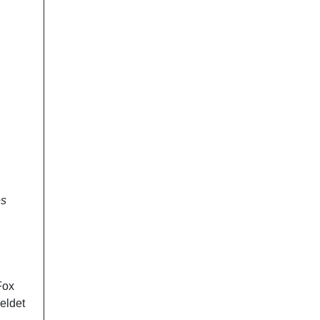
es
Fox
eldet