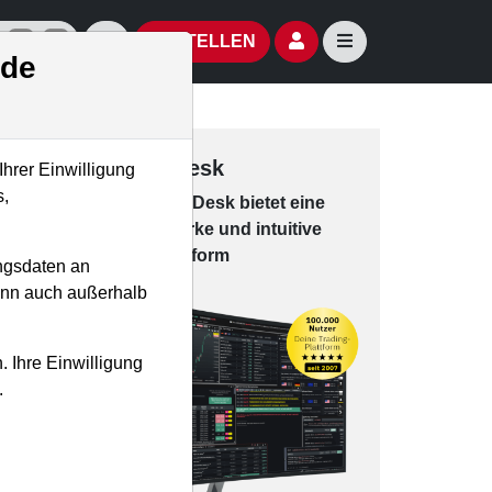
izielle Social Media-Accounts
Aktien- und Artikelsuche öffnen
Seitennavigation öf
BESTELLEN
.de
Trading-Desk
Ihrer Einwilligung
s,
Das Trading-
Desk bie­tet eine
leis­tungs­star­ke und in­tui­tive
Han­dels­platt­form
ngsdaten an
kann auch außerhalb
. Ihre Einwilligung
.