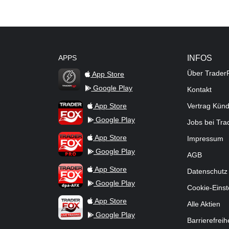
APPS
INFOS
Über Trader
App Store
Google Play
Kontakt
TraderFox Flash
TraderFox App
App Store
Vertrag Kün
Google Play
Jobs bei Tr
TraderFox Pro
App Store
Impressum
Google Play
AGB
TraderFox dpa-AFX ProFeed
App Store
Datenschutz
Google Play
Cookie-Einst
TraderFox Live Trading
App Store
Alle Aktien
Google Play
Barrierefreih