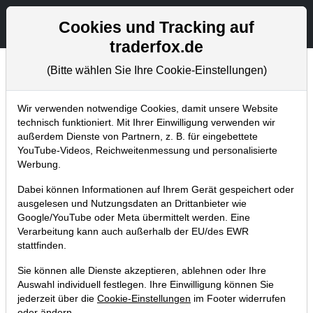
Aktien- und Artikelsuche
Seite
Cookies und Tracking auf
traderfox.de
(Bitte wählen Sie Ihre Cookie-Einstellungen)
Chartanalysen
Home
Blog
Chartanalysen
Wir verwenden notwendige Cookies, damit unsere Website
technisch funktioniert. Mit Ihrer Einwilligung verwenden wir
außerdem Dienste von Partnern, z. B. für eingebettete
Chartanalyse Tencent: bevorstehende
YouTube-Videos, Reichweitenmessung und personalisierte
Einstiegsgelegenheit nach den
Werbung.
Quartalszahlen?
Dabei können Informationen auf Ihrem Gerät gespeichert oder
ausgelesen und Nutzungsdaten an Drittanbieter wie
17.08.2019 um 16:47 Uhr
|
P. Uhlschmied
Google/YouTube oder Meta übermittelt werden. Eine
Verarbeitung kann auch außerhalb der EU/des EWR
stattfinden.
Sie können alle Dienste akzeptieren, ablehnen oder Ihre
Auswahl individuell festlegen. Ihre Einwilligung können Sie
jederzeit über die
Cookie-Einstellungen
im Footer widerrufen
oder ändern.