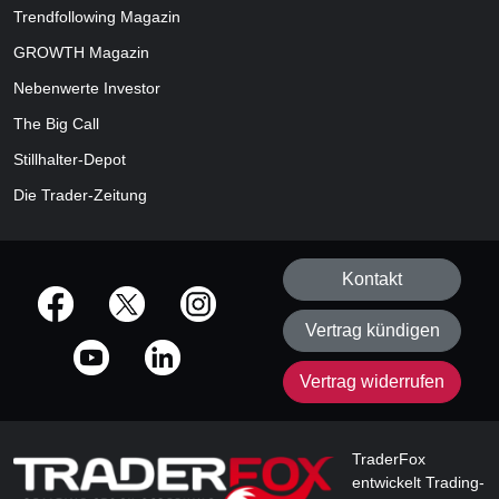
Trendfollowing Magazin
GROWTH
Magazin
Nebenwerte Investor
The Big Call
Stillhalter-Depot
Die Trader-Zeitung
Kontakt
offizielle Social Media-Accounts
Vertrag kündigen
Vertrag widerrufen
TraderFox
entwickelt Trading-