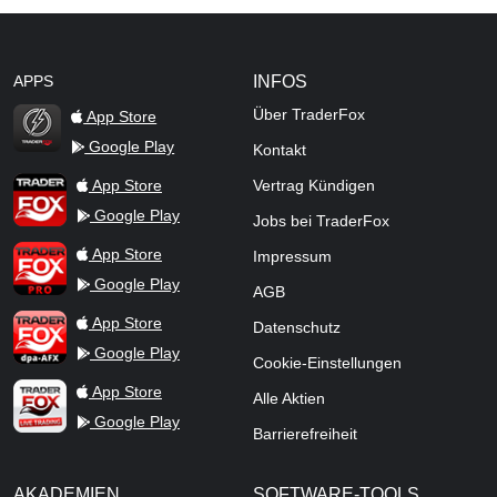
APPS
INFOS
Über TraderFox
App Store
Google Play
Kontakt
TraderFox Flash
TraderFox App
App Store
Vertrag Kündigen
Google Play
Jobs bei TraderFox
TraderFox Pro
App Store
Impressum
Google Play
AGB
TraderFox dpa-AFX ProFeed
App Store
Datenschutz
Google Play
Cookie-Einstellungen
TraderFox Live Trading
App Store
Alle Aktien
Google Play
Barrierefreiheit
AKADEMIEN
SOFTWARE-TOOLS