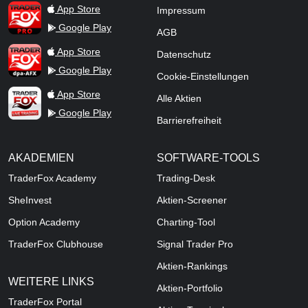
TraderFox Pro
App Store
Impressum
Google Play
AGB
TraderFox dpa-AFX ProFeed
App Store
Datenschutz
Google Play
Cookie-Einstellungen
TraderFox Live Trading
App Store
Alle Aktien
Google Play
Barrierefreiheit
AKADEMIEN
SOFTWARE-TOOLS
TraderFox Academy
Trading-Desk
SheInvest
Aktien-Screener
Option Academy
Charting-Tool
TraderFox Clubhouse
Signal Trader Pro
Aktien-Rankings
WEITERE LINKS
Aktien-Portfolio
TraderFox Portal