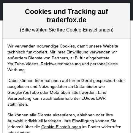
Aktien- und Artikelsuche
Seite
Cookies und Tracking auf
traderfox.de
(Bitte wählen Sie Ihre Cookie-Einstellungen)
Chartanalysen
Home
Blog
Chartanalysen
Wir verwenden notwendige Cookies, damit unsere Website
technisch funktioniert. Mit Ihrer Einwilligung verwenden wir
außerdem Dienste von Partnern, z. B. für eingebettete
Chartanalyse Tencent: Breakout zur
YouTube-Videos, Reichweitenmessung und personalisierte
Trendfortsetzung – 30 Prozent
Werbung.
Kurspotenzial!
Dabei können Informationen auf Ihrem Gerät gespeichert oder
ausgelesen und Nutzungsdaten an Drittanbieter wie
15.12.2019 um 12:58 Uhr
|
P. Uhlschmied
Google/YouTube oder Meta übermittelt werden. Eine
Verarbeitung kann auch außerhalb der EU/des EWR
stattfinden.
Sie können alle Dienste akzeptieren, ablehnen oder Ihre
Auswahl individuell festlegen. Ihre Einwilligung können Sie
jederzeit über die
Cookie-Einstellungen
im Footer widerrufen
oder ändern.