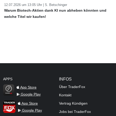
12.07.2026 um 13:05 Uhr |
S. Betschinger
Warum Biotech-Aktien dank KI nun abheben könnten und
welche Titel wir kaufen!
APPS
INFOS
Über TraderFox
App Store
Google Play
Kontakt
TraderFox Flash
TraderFox App
App Store
Vertrag Kündigen
Google Play
Jobs bei TraderFox