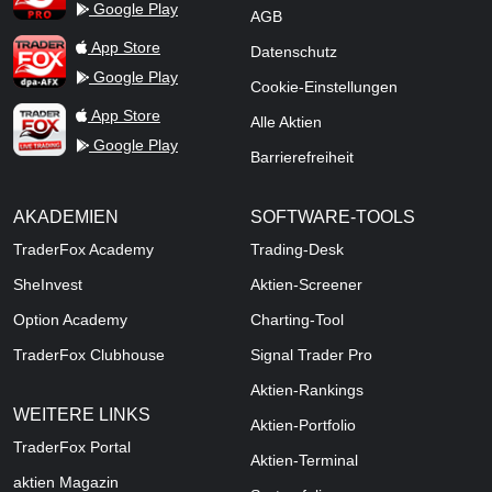
Google Play
AGB
TraderFox dpa-AFX ProFeed
App Store
Datenschutz
Google Play
Cookie-Einstellungen
TraderFox Live Trading
App Store
Alle Aktien
Google Play
Barrierefreiheit
AKADEMIEN
SOFTWARE-TOOLS
TraderFox Academy
Trading-Desk
SheInvest
Aktien-Screener
Option Academy
Charting-Tool
TraderFox Clubhouse
Signal Trader Pro
Aktien-Rankings
WEITERE LINKS
Aktien-Portfolio
TraderFox Portal
Aktien-Terminal
aktien Magazin