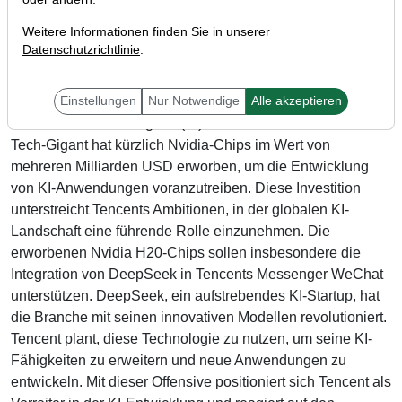
Weitere Informationen finden Sie in unserer
Datenschutzrichtlinie
.
Tencent Holdings (ISIN: KYG875721634) setzt auf eine
Einstellungen
Nur Notwendige
Alle akzeptieren
zukunftsweisende Strategie, um seine Position im Bereich
der künstlichen Intelligenz (KI) zu stärken. Der chinesische
Tech-Gigant hat kürzlich Nvidia-Chips im Wert von
mehreren Milliarden USD erworben, um die Entwicklung
von KI-Anwendungen voranzutreiben. Diese Investition
unterstreicht Tencents Ambitionen, in der globalen KI-
Landschaft eine führende Rolle einzunehmen. Die
erworbenen Nvidia H20-Chips sollen insbesondere die
Integration von DeepSeek in Tencents Messenger WeChat
unterstützen. DeepSeek, ein aufstrebendes KI-Startup, hat
die Branche mit seinen innovativen Modellen revolutioniert.
Tencent plant, diese Technologie zu nutzen, um seine KI-
Fähigkeiten zu erweitern und neue Anwendungen zu
entwickeln. Mit dieser Offensive positioniert sich Tencent als