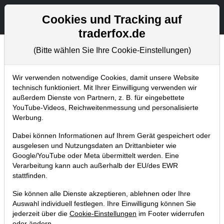
Aktien- und Artikelsuche
Seite
Cookies und Tracking auf
traderfox.de
(Bitte wählen Sie Ihre Cookie-Einstellungen)
Chartanalysen
Home
Blog
Chartanalysen
Wir verwenden notwendige Cookies, damit unsere Website
technisch funktioniert. Mit Ihrer Einwilligung verwenden wir
außerdem Dienste von Partnern, z. B. für eingebettete
Chartanalyse Tencent: KI-Offensive
YouTube-Videos, Reichweitenmessung und personalisierte
und Milliardeninvestitionen in
Werbung.
Nvidia-Chips
Dabei können Informationen auf Ihrem Gerät gespeichert oder
ausgelesen und Nutzungsdaten an Drittanbieter wie
16.03.2025 um 13:20 Uhr
|
P. Uhlschmied
Google/YouTube oder Meta übermittelt werden. Eine
Verarbeitung kann auch außerhalb der EU/des EWR
stattfinden.
Sie können alle Dienste akzeptieren, ablehnen oder Ihre
Auswahl individuell festlegen. Ihre Einwilligung können Sie
jederzeit über die
Cookie-Einstellungen
im Footer widerrufen
oder ändern.