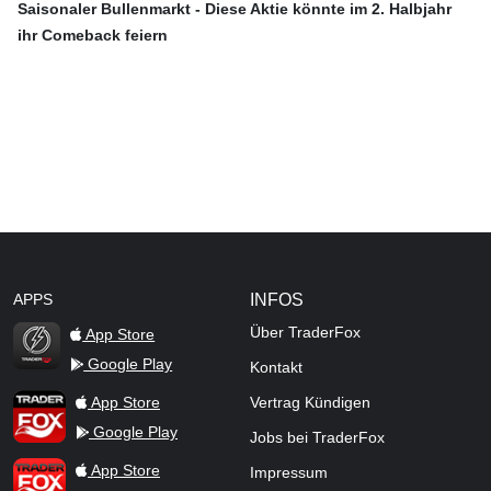
Saisonaler Bullenmarkt - Diese Aktie könnte im 2. Halbjahr
ihr Comeback feiern
APPS
INFOS
Über TraderFox
App Store
Google Play
Kontakt
TraderFox Flash
TraderFox App
App Store
Vertrag Kündigen
Google Play
Jobs bei TraderFox
TraderFox Pro
App Store
Impressum