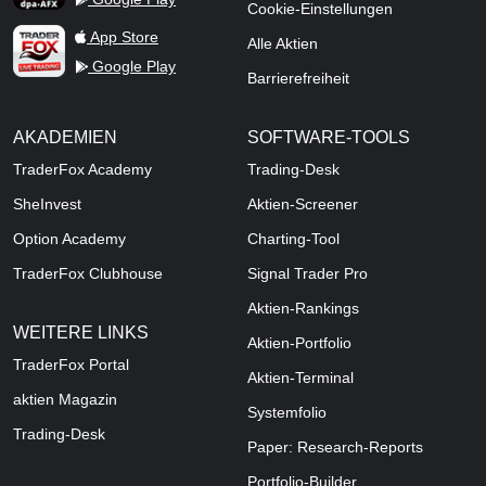
Cookie-Einstellungen
TraderFox Live Trading
App Store
Alle Aktien
Google Play
Barrierefreiheit
AKADEMIEN
SOFTWARE-TOOLS
TraderFox Academy
Trading-Desk
SheInvest
Aktien-Screener
Option Academy
Charting-Tool
TraderFox Clubhouse
Signal Trader Pro
Aktien-Rankings
WEITERE LINKS
Aktien-Portfolio
TraderFox Portal
Aktien-Terminal
aktien Magazin
Systemfolio
Trading-Desk
Paper: Research-Reports
Portfolio-Builder