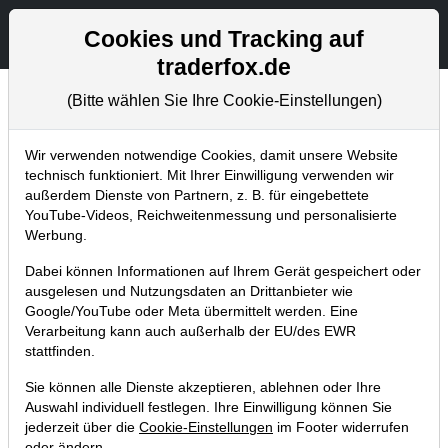
Aktien- und Artikelsuche
Seite
Cookies und Tracking auf
traderfox.de
(Bitte wählen Sie Ihre Cookie-Einstellungen)
Chartanalysen
Home
Blog
Chartanalysen
Wir verwenden notwendige Cookies, damit unsere Website
technisch funktioniert. Mit Ihrer Einwilligung verwenden wir
außerdem Dienste von Partnern, z. B. für eingebettete
Chartanalyse Tencent: nach
YouTube-Videos, Reichweitenmessung und personalisierte
Alibaba-Abverkauf als Top-China-
Werbung.
Pick?
Dabei können Informationen auf Ihrem Gerät gespeichert oder
ausgelesen und Nutzungsdaten an Drittanbieter wie
30.12.2020 um 10:54 Uhr
|
P. Uhlschmied
Google/YouTube oder Meta übermittelt werden. Eine
Verarbeitung kann auch außerhalb der EU/des EWR
stattfinden.
Sie können alle Dienste akzeptieren, ablehnen oder Ihre
Auswahl individuell festlegen. Ihre Einwilligung können Sie
jederzeit über die
Cookie-Einstellungen
im Footer widerrufen
oder ändern.