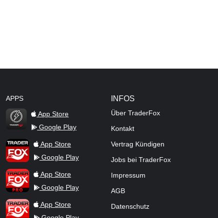
APPS
INFOS
Über TraderFox
App Store
Google Play
Kontakt
TraderFox Flash
TraderFox App
App Store
Vertrag Kündigen
Google Play
Jobs bei TraderFox
TraderFox Pro
App Store
Impressum
Google Play
AGB
TraderFox dpa-AFX ProFeed
App Store
Datenschutz
Google Play